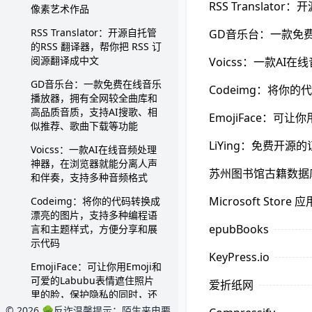
RSS Translat
像素艺术作品
RSS Translator：开源自托管
GD音乐台：一款免
的RSS 翻译器，帮你把 RSS 订
阅源翻译成中文
Voicss：一款A
GD音乐台：一款免费在线音乐
Codeimg：将
播放器，拥有全网较全曲库和
高品质音质，支持AI搜歌、相
EmojiFace：
似推荐、歌曲下载等功能
LiYing：免费
Voicss：一款AI在线音频处理
神器，在浏览器就能分离人声
苏州图书馆古籍数据
和伴奏，支持多种音频格式
Microsoft Store
Codeimg：将你的代码转换成
漂亮的图片，支持多种编程语
epubBooks
言和主题样式，方便分享和展
示代码
KeyPress.io
EmojiFace：可让你用Emoji和
可爱的Labubu表情遮住照片
爱折纸网
里的脸，保护隐私的同时，还
能制作有趣的表情包
© 2026 🌳反诈温馨提示：陌生来电要