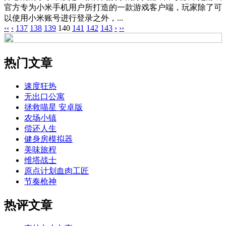
官方专为小米手机用户所打造的一款游戏客户端，玩家除了可
以使用小米账号进行登录之外，...
‹‹
‹
137
138
139
140
141
142
143
›
››
热门文章
速度狂热
无出口公寓
拯救喵星 安卓版
农场小镇
偿还人生
健身房模拟器
美味旅程
维塔战士
原点计划血肉工匠
节奏枪神
热评文章