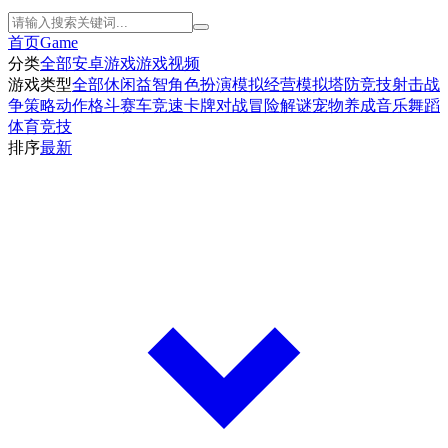
首页
Game
分类
全部
安卓游戏
游戏视频
游戏类型
全部
休闲益智
角色扮演
模拟经营
模拟塔防
竞技射击
战
争策略
动作格斗
赛车竞速
卡牌对战
冒险解谜
宠物养成
音乐舞蹈
体育竞技
排序
最新