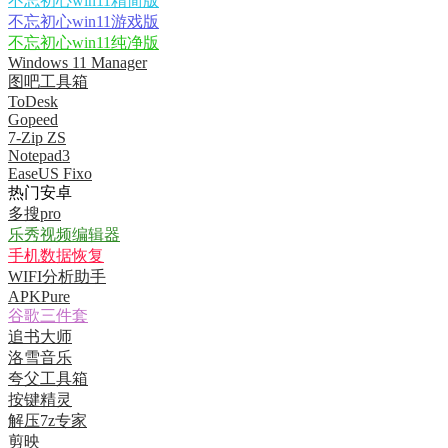
不忘初心win11精简版
不忘初心win11游戏版
不忘初心win11纯净版
Windows 11 Manager
图吧工具箱
ToDesk
Gopeed
7-Zip ZS
Notepad3
EaseUS Fixo
热门安卓
多搜pro
乐秀视频编辑器
手机数据恢复
WIFI分析助手
APKPure
谷歌三件套
追书大师
洛雪音乐
夸父工具箱
按键精灵
解压7z专家
剪映