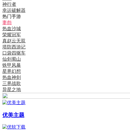
神行者
幸运破解器
热门手游
妻怨
热血沙城
荣耀冠军
真赵云无双
塔防西游记
口袋四驱车
仙剑蜀山
铁甲风暴
星界幻想
热血神剑
三界战歌
异星之地
优美主题