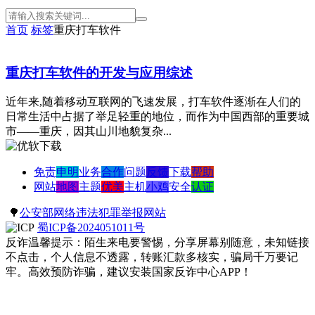
首页
标签
重庆打车软件
重庆打车软件的开发与应用综述
近年来,随着移动互联网的飞速发展，打车软件逐渐在人们的
日常生活中占据了举足轻重的地位，而作为中国西部的重要城
市——重庆，因其山川地貌复杂...
免责
申明
业务
合作
问题
反馈
下载
帮助
网站
地图
主题
优美
主机
小鸡
安全
认证
🌳
公安部网络违法犯罪举报网站
蜀ICP备2024051011号
反诈温馨提示：陌生来电要警惕，分享屏幕别随意，未知链接
不点击，个人信息不透露，转账汇款多核实，骗局千万要记
牢。高效预防诈骗，建议安装国家反诈中心APP！