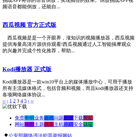
挑战APP将你的语音倒放，实现搞怪的效果。倒放挑战APP视
频语音都能倒放，还能自...
西瓜视频 官方正式版
西瓜视频是是一个开眼界，涨知识的视频播放器，西瓜视频
提供海量高清片源供你观看!西瓜视频通过人工智能揣摩观众
的兴趣并完成个性化推荐，帮助...
Kodi播放器 正式版
Kodi播放器是一款win10平台上的媒体播放中心，可用于播放
所有主流媒体格式，包括音频和视频，而且kodi播放器还支持
各项网络媒体协议...
‹‹
‹
1
2
3
4
5
›
››
免责
申明
业务
合作
问题
反馈
下载
帮助
网站
地图
主题
优美
主机
小鸡
安全
认证
🌳
公安部网络违法犯罪举报网站