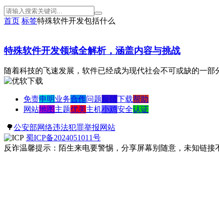
首页
标签
特殊软件开发包括什么
特殊软件开发领域全解析，涵盖内容与挑战
随着科技的飞速发展，软件已经成为现代社会不可或缺的一部分
免责
申明
业务
合作
问题
反馈
下载
帮助
网站
地图
主题
优美
主机
小鸡
安全
认证
🌳
公安部网络违法犯罪举报网站
蜀ICP备2024051011号
反诈温馨提示：陌生来电要警惕，分享屏幕别随意，未知链接