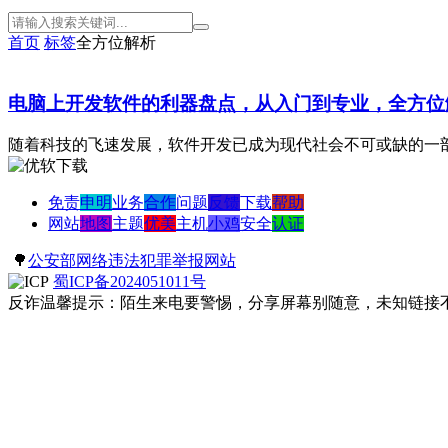
首页
标签
全方位解析
电脑上开发软件的利器盘点，从入门到专业，全方位
随着科技的飞速发展，软件开发已成为现代社会不可或缺的一部
免责
申明
业务
合作
问题
反馈
下载
帮助
网站
地图
主题
优美
主机
小鸡
安全
认证
🌳
公安部网络违法犯罪举报网站
蜀ICP备2024051011号
反诈温馨提示：陌生来电要警惕，分享屏幕别随意，未知链接