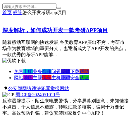
首页
标签
怎么开发考研app项目
深度解析，如何成功开发一款考研APP项目
随着移动互联网的快速发展,各类教育APP层出不穷，考研市
场作为教育领域的重要分支，也逐渐成为了APP开发的热点，
一款优秀的考研APP能够...
免责
申明
业务
合作
问题
反馈
下载
帮助
网站
地图
主题
优美
主机
小鸡
安全
认证
🌳
公安部网络违法犯罪举报网站
蜀ICP备2024051011号
反诈温馨提示：陌生来电要警惕，分享屏幕别随意，未知链接
不点击，个人信息不透露，转账汇款多核实，骗局千万要记
牢。高效预防诈骗，建议安装国家反诈中心APP！