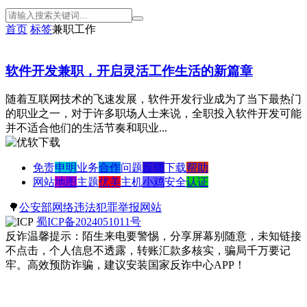
首页
标签
兼职工作
软件开发兼职，开启灵活工作生活的新篇章
随着互联网技术的飞速发展，软件开发行业成为了当下最热门
的职业之一，对于许多职场人士来说，全职投入软件开发可能
并不适合他们的生活节奏和职业...
免责
申明
业务
合作
问题
反馈
下载
帮助
网站
地图
主题
优美
主机
小鸡
安全
认证
🌳
公安部网络违法犯罪举报网站
蜀ICP备2024051011号
反诈温馨提示：陌生来电要警惕，分享屏幕别随意，未知链接
不点击，个人信息不透露，转账汇款多核实，骗局千万要记
牢。高效预防诈骗，建议安装国家反诈中心APP！