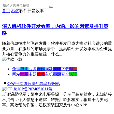
首页
标签
软件开发效率
深入解析软件开发效率，内涵、影响因素及提升策
略
随着信息技术的飞速发展，软件开发已成为推动社会进步的重
要力量，在激烈的市场竞争中，提高软件开发效率成为企业提
升核心竞争力的重要途径，什么...
免责
申明
业务
合作
问题
反馈
下载
帮助
网站
地图
主题
优美
主机
小鸡
安全
认证
🌳
公安部网络违法犯罪举报网站
蜀ICP备2024051011号
反诈温馨提示：陌生来电要警惕，分享屏幕别随意，未知链接
不点击，个人信息不透露，转账汇款多核实，骗局千万要记
牢。高效预防诈骗，建议安装国家反诈中心APP！