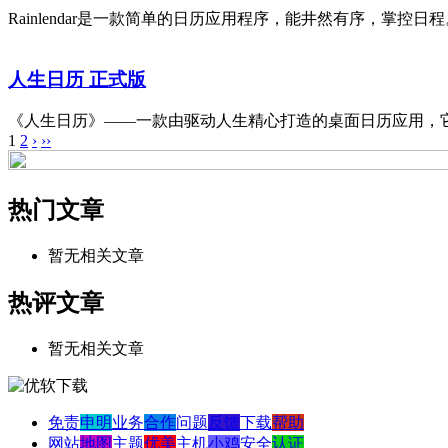
Rainlendar是一款简单的日历应用程序，能井然有序，掌
人生日历 正式版
《人生日历》——一款由驱动人生精心打造的桌面日历应用，它
1
2
›
››
热门文章
暂无相关文章
热评文章
暂无相关文章
免责
申明
业务
合作
问题
反馈
下载
帮助
网站
地图
主题
优美
主机
小鸡
安全
认证