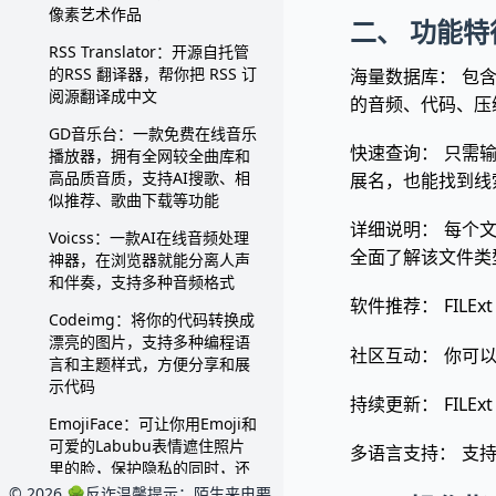
像素艺术作品
二、 功能特
RSS Translator：开源自托管
的RSS 翻译器，帮你把 RSS 订
海量数据库： 包含
阅源翻译成中文
的音频、代码、压
GD音乐台：一款免费在线音乐
快速查询： 只需
播放器，拥有全网较全曲库和
高品质音质，支持AI搜歌、相
展名，也能找到线
似推荐、歌曲下载等功能
详细说明： 每个
Voicss：一款AI在线音频处理
全面了解该文件类
神器，在浏览器就能分离人声
和伴奏，支持多种音频格式
软件推荐： FIL
Codeimg：将你的代码转换成
漂亮的图片，支持多种编程语
社区互动： 你可
言和主题样式，方便分享和展
示代码
持续更新： FIL
EmojiFace：可让你用Emoji和
可爱的Labubu表情遮住照片
多语言支持： 支
里的脸，保护隐私的同时，还
能制作有趣的表情包
© 2026 🌳反诈温馨提示：陌生来电要