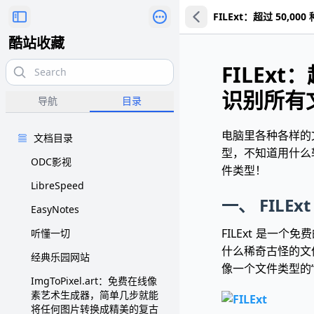
FILExt：超过 50
酷站收藏
FILEx
识别所有
导航
目录
电脑里各种各样的文
文档目录
型，不知道用什么
ODC影视
件类型！
LibreSpeed
一、 FILEx
EasyNotes
FILExt 是一
听懂一切
什么稀奇古怪的文
经典乐园网站
像一个文件类型的
ImgToPixel.art：免费在线像
素艺术生成器，简单几步就能
将任何图片转换成精美的复古