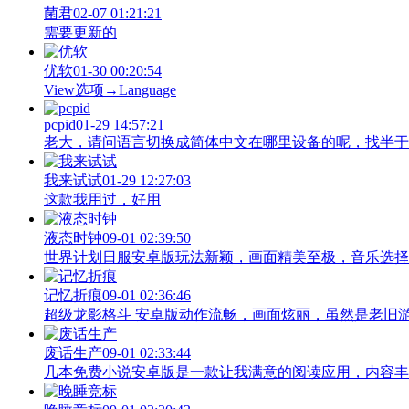
菌君
02-07 01:21:21
需要更新的
优软
01-30 00:20:54
View‌选项→Language
pcpid
01-29 14:57:21
老大，请问语言切换成简体中文在哪里设备的呢，找半于没有
我来试试
01-29 12:27:03
这款我用过，好用
液态时钟
09-01 02:39:50
世界计划日服安卓版玩法新颖，画面精美至极，音乐选择
记忆折痕
09-01 02:36:46
超级龙影格斗 安卓版动作流畅，画面炫丽，虽然是老旧
废话生产
09-01 02:33:44
几本免费小说安卓版是一款让我满意的阅读应用，内容丰