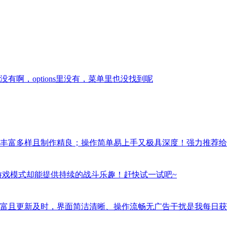
啊，options里没有，菜单里也没找到呢
丰富多样且制作精良；操作简单易上手又极具深度！强力推荐给
游戏模式却能提供持续的战斗乐趣！赶快试一试吧~
富且更新及时，界面简洁清晰、操作流畅无广告干扰是我每日获