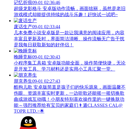
记忆折痕
09-01 02:36:46
超级龙影格斗 安卓版动作流畅，画面炫丽，虽然是老旧
游戏模式却能提供持续的战斗乐趣！赶快试一试吧~
废话生产
09-01 02:33:44
几本免费小说安卓版是一款让我满意的阅读应用，内容
丰富且更新及时，界面简洁清晰、操作流畅无广告干扰
是我每日获取新知的好伴侣！
晚睡竞标
09-01 02:30:43
小程序集工具箱 安卓版功能全面，操作简便快捷，无论
是开发工具、学习材料还是实用小工具汇聚一堂。
朋克养生
09-01 02:27:43
酷狗儿歌 安卓版简直是孩子们的快乐源泉，画面温馨不
伤眼、资源丰富实时更新，一边听歌还能摇一摇切换歌
曲或游戏互动哦！小朋友特别喜欢操作里的一键换肤功
能～强烈推荐给有宝贝的家庭们👨‍遁️CLASSES CAL@
TOPR LTD.>🌟