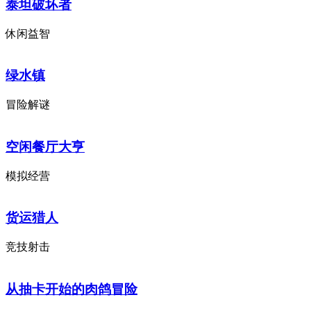
泰坦破坏者
休闲益智
绿水镇
冒险解谜
空闲餐厅大亨
模拟经营
货运猎人
竞技射击
从抽卡开始的肉鸽冒险