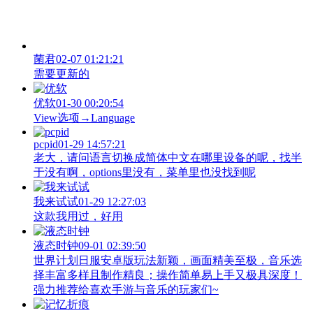
菌君
02-07 01:21:21
需要更新的
优软
01-30 00:20:54
View‌选项→Language
pcpid
01-29 14:57:21
老大，请问语言切换成简体中文在哪里设备的呢，找半
于没有啊，options里没有，菜单里也没找到呢
我来试试
01-29 12:27:03
这款我用过，好用
液态时钟
09-01 02:39:50
世界计划日服安卓版玩法新颖，画面精美至极，音乐选
择丰富多样且制作精良；操作简单易上手又极具深度！
强力推荐给喜欢手游与音乐的玩家们~