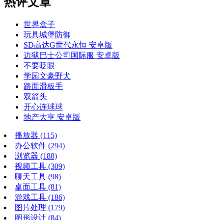
热评文章
世界盒子
玩具城堡防御
SD高达G世代永恒 安卓版
边狱巴士公司国际服 安卓版
不要眨眼
学园文豪野犬
路面滑板手
双箭头
开心连球球
地产大亨 安卓版
播放器
(115)
办公软件
(294)
浏览器
(188)
视频工具
(309)
聊天工具
(98)
桌面工具
(81)
游戏工具
(186)
图片处理
(179)
图形设计
(84)