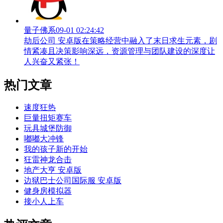
量子佛系
09-01 02:24:42
劫后公司 安卓版在策略经营中融入了末日求生元素，剧
情紧凑且决策影响深远，资源管理与团队建设的深度让
人兴奋又紧张！
热门文章
速度狂热
巨量扭矩赛车
玩具城堡防御
嘟嘟大冲锋
我的孩子新的开始
狂雷神龙合击
地产大亨 安卓版
边狱巴士公司国际服 安卓版
健身房模拟器
接小人上车