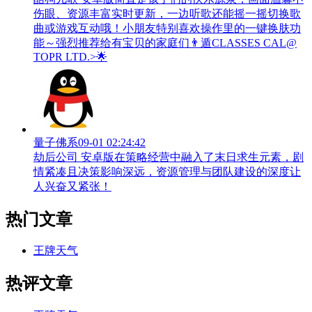
伤眼、资源丰富实时更新，一边听歌还能摇一摇切换歌
曲或游戏互动哦！小朋友特别喜欢操作里的一键换肤功
能～强烈推荐给有宝贝的家庭们👨‍遁️CLASSES CAL@
TOPR LTD.>🌟
量子佛系
09-01 02:24:42
劫后公司 安卓版在策略经营中融入了末日求生元素，剧
情紧凑且决策影响深远，资源管理与团队建设的深度让
人兴奋又紧张！
热门文章
王牌天气
热评文章