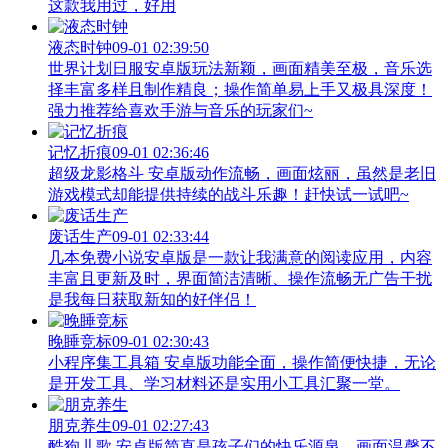
这款我用过，好用
液态时钟
09-01 02:39:50
世界计划日服安卓版玩法新颖，画面精美至极，音乐选
择丰富多样且制作精良；操作简单易上手又极具深度！
强力推荐给喜欢手游与音乐的玩家们~
记忆折痕
09-01 02:36:46
超级龙影格斗 安卓版动作流畅，画面炫丽，虽然是老旧
游戏模式却能提供持续的战斗乐趣！赶快试一试吧~
废话生产
09-01 02:33:44
几本免费小说安卓版是一款让我满意的阅读应用，内容
丰富且更新及时，界面简洁清晰、操作流畅无广告干扰
是我每日获取新知的好伴侣！
晚睡竞标
09-01 02:30:43
小程序集工具箱 安卓版功能全面，操作简便快捷，无论
是开发工具、学习材料还是实用小工具汇聚一堂。
朋克养生
09-01 02:27:43
酷狗儿歌 安卓版简直是孩子们的快乐源泉，画面温馨不