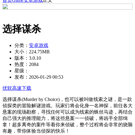
首页
Game
安卓游戏
正文
选择谋杀
分类：
安卓游戏
大小：
224.75MB
版本：
3.0.10
热度：
2084
星级：
发布：
2026-01-29 00:53
优软高速下载
选择谋杀(Murder by Choice)，也可以被叫做线索之谜，是一款
侦探类的冒险解谜游戏。玩家们将会化身一名神探，前往各大
悬案的现场勘察，寻找任何可以成为线索的蛛丝马迹，再结合
自己强大的推理能力，将这些悬案一一侦破，将凶手全部缉
拿！超多离奇的案件等着你来侦破，整个过程将会非常的烧脑
有趣，带你体验当侦探的快乐！