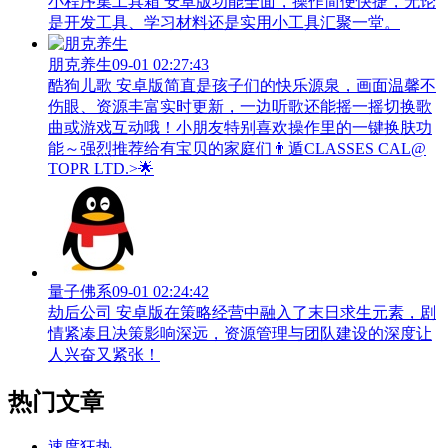
小程序集工具箱 安卓版功能全面，操作简便快捷，无论
是开发工具、学习材料还是实用小工具汇聚一堂。
朋克养生
09-01 02:27:43
酷狗儿歌 安卓版简直是孩子们的快乐源泉，画面温馨不
伤眼、资源丰富实时更新，一边听歌还能摇一摇切换歌
曲或游戏互动哦！小朋友特别喜欢操作里的一键换肤功
能～强烈推荐给有宝贝的家庭们👨‍遁️CLASSES CAL@
TOPR LTD.>🌟
量子佛系
09-01 02:24:42
劫后公司 安卓版在策略经营中融入了末日求生元素，剧
情紧凑且决策影响深远，资源管理与团队建设的深度让
人兴奋又紧张！
热门文章
速度狂热