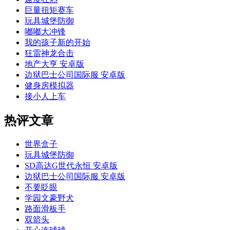
巨量扭矩赛车
玩具城堡防御
嘟嘟大冲锋
我的孩子新的开始
狂雷神龙合击
地产大亨 安卓版
边狱巴士公司国际服 安卓版
健身房模拟器
接小人上车
热评文章
世界盒子
玩具城堡防御
SD高达G世代永恒 安卓版
边狱巴士公司国际服 安卓版
不要眨眼
学园文豪野犬
路面滑板手
双箭头