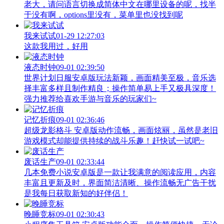
老大，请问语言切换成简体中文在哪里设备的呢，找半
于没有啊，options里没有，菜单里也没找到呢
我来试试
01-29 12:27:03
这款我用过，好用
液态时钟
09-01 02:39:50
世界计划日服安卓版玩法新颖，画面精美至极，音乐选
择丰富多样且制作精良；操作简单易上手又极具深度！
强力推荐给喜欢手游与音乐的玩家们~
记忆折痕
09-01 02:36:46
超级龙影格斗 安卓版动作流畅，画面炫丽，虽然是老旧
游戏模式却能提供持续的战斗乐趣！赶快试一试吧~
废话生产
09-01 02:33:44
几本免费小说安卓版是一款让我满意的阅读应用，内容
丰富且更新及时，界面简洁清晰、操作流畅无广告干扰
是我每日获取新知的好伴侣！
晚睡竞标
09-01 02:30:43