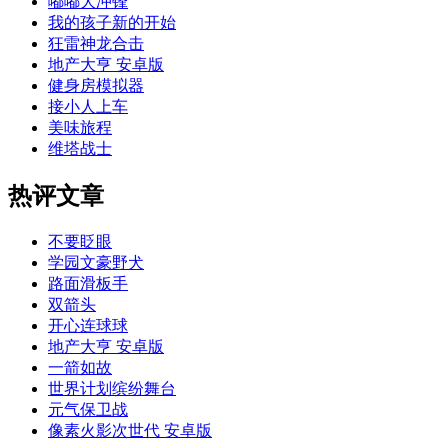
嘟嘟大冲锋
我的孩子新的开始
狂雷神龙合击
地产大亨 安卓版
健身房模拟器
接小人上车
美味旅程
维塔战士
热评文章
不要眨眼
学园文豪野犬
路面滑板手
双箭头
开心连球球
地产大亨 安卓版
一箭如故
世界计划缤纷舞台
元气保卫战
像素火影次世代 安卓版