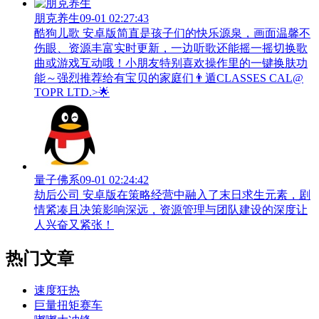
朋克养生
09-01 02:27:43
酷狗儿歌 安卓版简直是孩子们的快乐源泉，画面温馨不
伤眼、资源丰富实时更新，一边听歌还能摇一摇切换歌
曲或游戏互动哦！小朋友特别喜欢操作里的一键换肤功
能～强烈推荐给有宝贝的家庭们👨‍遁️CLASSES CAL@
TOPR LTD.>🌟
量子佛系
09-01 02:24:42
劫后公司 安卓版在策略经营中融入了末日求生元素，剧
情紧凑且决策影响深远，资源管理与团队建设的深度让
人兴奋又紧张！
热门文章
速度狂热
巨量扭矩赛车