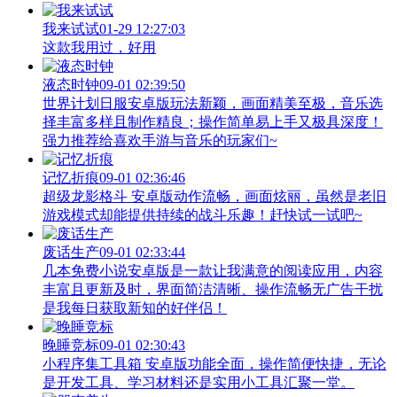
我来试试
01-29 12:27:03
这款我用过，好用
液态时钟
09-01 02:39:50
世界计划日服安卓版玩法新颖，画面精美至极，音乐选
择丰富多样且制作精良；操作简单易上手又极具深度！
强力推荐给喜欢手游与音乐的玩家们~
记忆折痕
09-01 02:36:46
超级龙影格斗 安卓版动作流畅，画面炫丽，虽然是老旧
游戏模式却能提供持续的战斗乐趣！赶快试一试吧~
废话生产
09-01 02:33:44
几本免费小说安卓版是一款让我满意的阅读应用，内容
丰富且更新及时，界面简洁清晰、操作流畅无广告干扰
是我每日获取新知的好伴侣！
晚睡竞标
09-01 02:30:43
小程序集工具箱 安卓版功能全面，操作简便快捷，无论
是开发工具、学习材料还是实用小工具汇聚一堂。