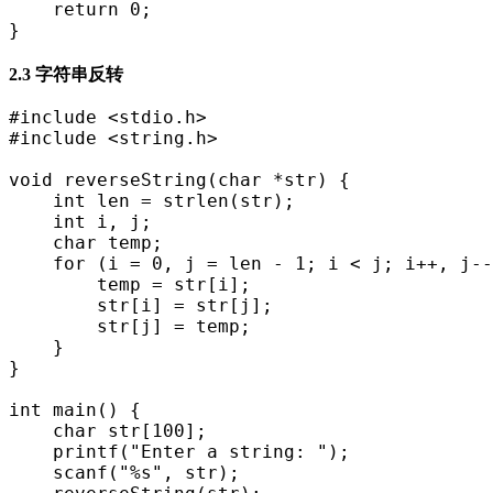
    return 0;
}
2.3 字符串反转
#include <stdio.h>
#include <string.h>
void reverseString(char *str) {
    int len = strlen(str);
    int i, j;
    char temp;
    for (i = 0, j = len - 1; i < j; i++, j--
        temp = str[i];
        str[i] = str[j];
        str[j] = temp;
    }
}
int main() {
    char str[100];
    printf("Enter a string: ");
    scanf("%s", str);