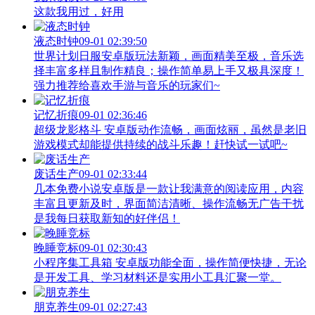
这款我用过，好用
液态时钟
09-01 02:39:50
世界计划日服安卓版玩法新颖，画面精美至极，音乐选
择丰富多样且制作精良；操作简单易上手又极具深度！
强力推荐给喜欢手游与音乐的玩家们~
记忆折痕
09-01 02:36:46
超级龙影格斗 安卓版动作流畅，画面炫丽，虽然是老旧
游戏模式却能提供持续的战斗乐趣！赶快试一试吧~
废话生产
09-01 02:33:44
几本免费小说安卓版是一款让我满意的阅读应用，内容
丰富且更新及时，界面简洁清晰、操作流畅无广告干扰
是我每日获取新知的好伴侣！
晚睡竞标
09-01 02:30:43
小程序集工具箱 安卓版功能全面，操作简便快捷，无论
是开发工具、学习材料还是实用小工具汇聚一堂。
朋克养生
09-01 02:27:43