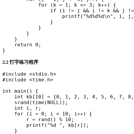
            for (k = 1; k <= 3; k++) {
                if (i != j && i != k && j !=
                    printf("%d%d%d\n", i, j,
                }
            }
        }
    }
    return 0;
}
2.2 打字练习程序
#include <stdio.h>
#include <time.h>
int main() {
    int kb[10] = {0, 1, 2, 3, 4, 5, 6, 7, 8,
    srand(time(NULL));
    int i, r;
    for (i = 0; i < 10; i++) {
        r = rand() % 10;
        printf("%d ", kb[r]);
    }