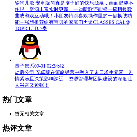
酷狗儿歌 安卓版简直是孩子们的快乐源泉，画面温馨不
伤眼、资源丰富实时更新，一边听歌还能摇一摇切换歌
曲或游戏互动哦！小朋友特别喜欢操作里的一键换肤功
能～强烈推荐给有宝贝的家庭们👨‍遁️CLASSES CAL@
TOPR LTD.>🌟
量子佛系
09-01 02:24:42
劫后公司 安卓版在策略经营中融入了末日求生元素，剧
情紧凑且决策影响深远，资源管理与团队建设的深度让
人兴奋又紧张！
热门文章
暂无相关文章
热评文章