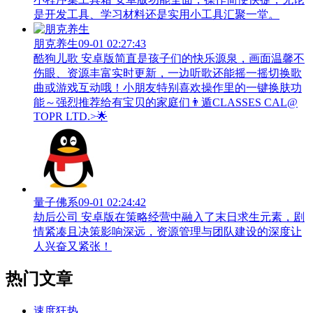
是开发工具、学习材料还是实用小工具汇聚一堂。
朋克养生
09-01 02:27:43
酷狗儿歌 安卓版简直是孩子们的快乐源泉，画面温馨不
伤眼、资源丰富实时更新，一边听歌还能摇一摇切换歌
曲或游戏互动哦！小朋友特别喜欢操作里的一键换肤功
能～强烈推荐给有宝贝的家庭们👨‍遁️CLASSES CAL@
TOPR LTD.>🌟
量子佛系
09-01 02:24:42
劫后公司 安卓版在策略经营中融入了末日求生元素，剧
情紧凑且决策影响深远，资源管理与团队建设的深度让
人兴奋又紧张！
热门文章
速度狂热