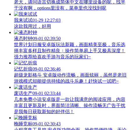
老大，请问语言切换成简体中文在哪里设备的呢，找半
于没有啊，options里没有，菜单里也没找到呢
我来试试
01-29 12:27:03
这款我用过，好用
液态时钟
09-01 02:39:50
世界计划日服安卓版玩法新颖，画面精美至极，音乐选
择丰富多样且制作精良；操作简单易上手又极具深度！
强力推荐给喜欢手游与音乐的玩家们~
记忆折痕
09-01 02:36:46
超级龙影格斗 安卓版动作流畅，画面炫丽，虽然是老旧
游戏模式却能提供持续的战斗乐趣！赶快试一试吧~
废话生产
09-01 02:33:44
几本免费小说安卓版是一款让我满意的阅读应用，内容
丰富且更新及时，界面简洁清晰、操作流畅无广告干扰
是我每日获取新知的好伴侣！
晚睡竞标
09-01 02:30:43
小程序集工具箱 安卓版功能全面，操作简便快捷，无论