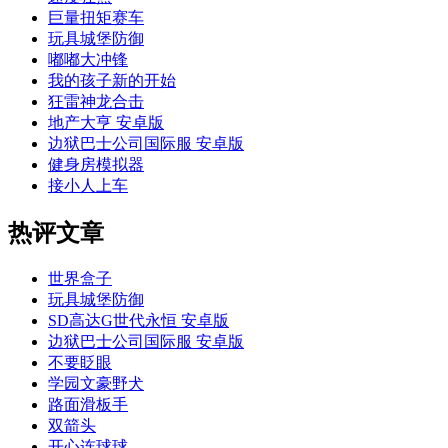
巨量扭矩赛车
玩具城堡防御
嘟嘟大冲锋
我的孩子新的开始
狂雷神龙合击
地产大亨 安卓版
边狱巴士公司国际服 安卓版
健身房模拟器
接小人上车
热评文章
世界盒子
玩具城堡防御
SD高达G世代永恒 安卓版
边狱巴士公司国际服 安卓版
不要眨眼
学园文豪野犬
路面滑板手
双箭头
开心连球球