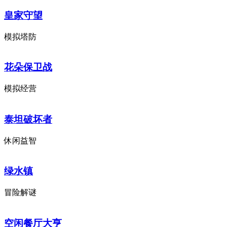
皇家守望
模拟塔防
花朵保卫战
模拟经营
泰坦破坏者
休闲益智
绿水镇
冒险解谜
空闲餐厅大亨