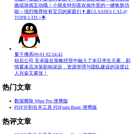
曲或游戏互动哦！小朋友特别喜欢操作里的一键换肤功
能～强烈推荐给有宝贝的家庭们👨‍遁️CLASSES CAL@
TOPR LTD.>🌟
量子佛系
09-01 02:24:42
劫后公司 安卓版在策略经营中融入了末日求生元素，剧
情紧凑且决策影响深远，资源管理与团队建设的深度让
人兴奋又紧张！
热门文章
数据擦除 Wipe Pro 便携版
PDF分割合并工具 PDFsam Basic 便携版
热评文章