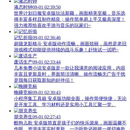
液态时钟
09-01 02:39:50
世界计划日服安卓版玩法新颖，画面精美至极，音乐选
择丰富多样且制作精良；操作简单易上手又极具深度！
强力推荐给喜欢手游与音乐的玩家们~
记忆折痕
09-01 02:36:46
超级龙影格斗 安卓版动作流畅，画面炫丽，虽然是老旧
游戏模式却能提供持续的战斗乐趣！赶快试一试吧~
废话生产
09-01 02:33:44
几本免费小说安卓版是一款让我满意的阅读应用，内容
丰富且更新及时，界面简洁清晰、操作流畅无广告干扰
是我每日获取新知的好伴侣！
晚睡竞标
09-01 02:30:43
小程序集工具箱 安卓版功能全面，操作简便快捷，无论
是开发工具、学习材料还是实用小工具汇聚一堂。
朋克养生
09-01 02:27:43
酷狗儿歌 安卓版简直是孩子们的快乐源泉，画面温馨不
伤眼、资源丰富实时更新，一边听歌还能摇一摇切换歌