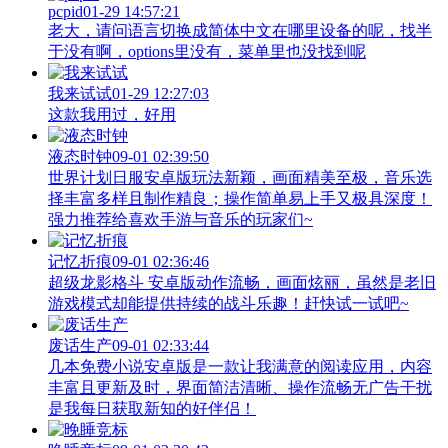
pcpid
01-29 14:57:21
老大，请问语言切换成简体中文在哪里设备的呢，找半
于没有啊，options里没有，菜单里也没找到呢
我来试试
01-29 12:27:03
这款我用过，好用
液态时钟
09-01 02:39:50
世界计划日服安卓版玩法新颖，画面精美至极，音乐选
择丰富多样且制作精良；操作简单易上手又极具深度！
强力推荐给喜欢手游与音乐的玩家们~
记忆折痕
09-01 02:36:46
超级龙影格斗 安卓版动作流畅，画面炫丽，虽然是老旧
游戏模式却能提供持续的战斗乐趣！赶快试一试吧~
废话生产
09-01 02:33:44
几本免费小说安卓版是一款让我满意的阅读应用，内容
丰富且更新及时，界面简洁清晰、操作流畅无广告干扰
是我每日获取新知的好伴侣！