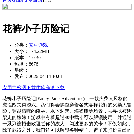
首页
Game
安卓游戏
正文
花裤小子历险记
分类：
安卓游戏
大小：
174.22MB
版本：
1.0.30
热度：
8676
星级：
发布：
2026-04-14 10:01
应用宝检测下载
优软高速下载
花裤小子历险记(Fancy Pants Adventures)，一款火柴人风格的
魔性闯关类游戏。我们将会操控穿着各式各样花裤的火柴人冒
险，穿越猫咪的森林、水下洞穴、海盗船等场景，去寻找被绑
架走的妹妹！游戏中有着超过40中武器可以解锁使用，并通过
一系列连招击败阻拦你的敌人，闯过更多的关卡！不仅如此，
除了武器之外，我们还可以解锁各种帽子、裤子来打扮自己的