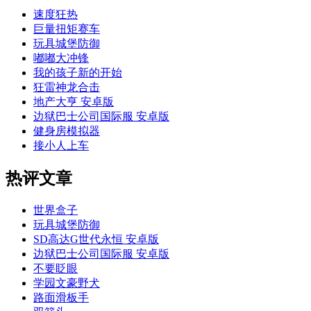
速度狂热
巨量扭矩赛车
玩具城堡防御
嘟嘟大冲锋
我的孩子新的开始
狂雷神龙合击
地产大亨 安卓版
边狱巴士公司国际服 安卓版
健身房模拟器
接小人上车
热评文章
世界盒子
玩具城堡防御
SD高达G世代永恒 安卓版
边狱巴士公司国际服 安卓版
不要眨眼
学园文豪野犬
路面滑板手