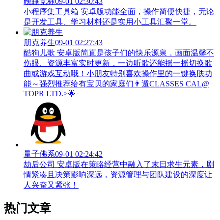
晚睡竞标
09-01 02:30:43
小程序集工具箱 安卓版功能全面，操作简便快捷，无论
是开发工具、学习材料还是实用小工具汇聚一堂。
朋克养生
09-01 02:27:43
酷狗儿歌 安卓版简直是孩子们的快乐源泉，画面温馨不
伤眼、资源丰富实时更新，一边听歌还能摇一摇切换歌
曲或游戏互动哦！小朋友特别喜欢操作里的一键换肤功
能～强烈推荐给有宝贝的家庭们👨‍遁️CLASSES CAL@
TOPR LTD.>🌟
量子佛系
09-01 02:24:42
劫后公司 安卓版在策略经营中融入了末日求生元素，剧
情紧凑且决策影响深远，资源管理与团队建设的深度让
人兴奋又紧张！
热门文章