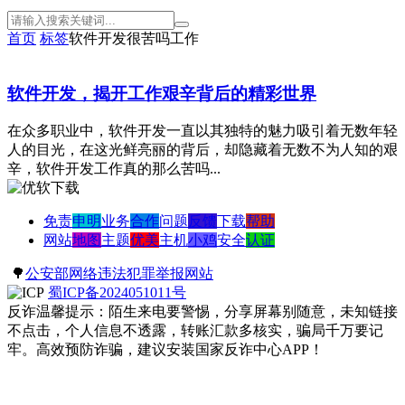
首页
标签
软件开发很苦吗工作
软件开发，揭开工作艰辛背后的精彩世界
在众多职业中，软件开发一直以其独特的魅力吸引着无数年轻
人的目光，在这光鲜亮丽的背后，却隐藏着无数不为人知的艰
辛，软件开发工作真的那么苦吗...
免责
申明
业务
合作
问题
反馈
下载
帮助
网站
地图
主题
优美
主机
小鸡
安全
认证
🌳
公安部网络违法犯罪举报网站
蜀ICP备2024051011号
反诈温馨提示：陌生来电要警惕，分享屏幕别随意，未知链接
不点击，个人信息不透露，转账汇款多核实，骗局千万要记
牢。高效预防诈骗，建议安装国家反诈中心APP！