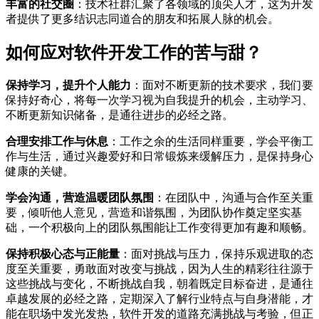
丰富的社交圈
：技术社群汇聚了各领域的顶尖人才，这为开发
者提供了更多结识志同道合的朋友和拓展人脉的机会。
如何应对软件开发工作的苦与甜？
保持学习，提升个人能力
：面对不断更新的技术要求，我们要
保持好奇心，将每一次学习视为自我提升的机会，主动学习、
不断更新知识储备，是通往进步的必经之路。
合理安排工作与休息
：工作之余的生活同样重要，学会平衡工
作与生活，通过兴趣爱好和日常锻炼来缓解压力，是保持身心
健康的关键。
学会沟通，营造温暖团队氛围
：在团队中，沟通与合作至关重
要，倾听他人意见，营造和谐氛围，为团队协作奠定坚实基
础，一个积极向上的团队氛围能让工作变得更加有趣和顺畅。
保持积极心态与正能量
：面对挑战与压力，保持乐观进取的态
度至关重要，勇敢面对改变与挑战，因为人生的精彩往往源于
这些挑战与变化，不断挑战自我，朝着既定目标奋进，是通往
卓越发展的必经之路，定期深入了解行业特点与自身潜能，才
能在职场中发光发热，软件开发的道路充满挑战与考验，但正