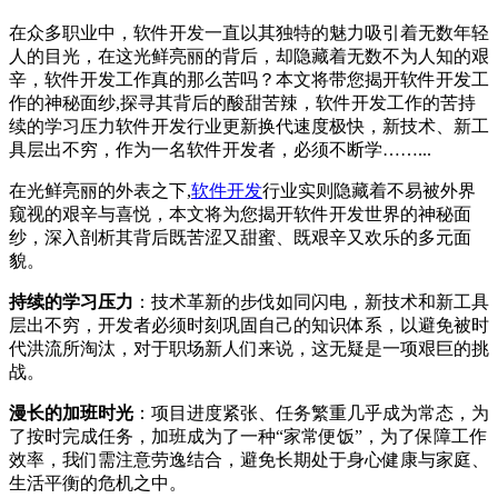
在众多职业中，软件开发一直以其独特的魅力吸引着无数年轻
人的目光，在这光鲜亮丽的背后，却隐藏着无数不为人知的艰
辛，软件开发工作真的那么苦吗？本文将带您揭开软件开发工
作的神秘面纱,探寻其背后的酸甜苦辣，软件开发工作的苦持
续的学习压力软件开发行业更新换代速度极快，新技术、新工
具层出不穷，作为一名软件开发者，必须不断学……...
在光鲜亮丽的外表之下,
软件开发
行业实则隐藏着不易被外界
窥视的艰辛与喜悦，本文将为您揭开软件开发世界的神秘面
纱，深入剖析其背后既苦涩又甜蜜、既艰辛又欢乐的多元面
貌。
持续的学习压力
：技术革新的步伐如同闪电，新技术和新工具
层出不穷，开发者必须时刻巩固自己的知识体系，以避免被时
代洪流所淘汰，对于职场新人们来说，这无疑是一项艰巨的挑
战。
漫长的加班时光
：项目进度紧张、任务繁重几乎成为常态，为
了按时完成任务，加班成为了一种“家常便饭”，为了保障工作
效率，我们需注意劳逸结合，避免长期处于身心健康与家庭、
生活平衡的危机之中。