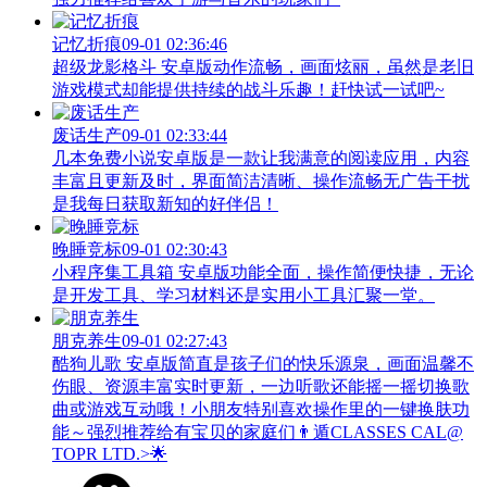
记忆折痕
09-01 02:36:46
超级龙影格斗 安卓版动作流畅，画面炫丽，虽然是老旧
游戏模式却能提供持续的战斗乐趣！赶快试一试吧~
废话生产
09-01 02:33:44
几本免费小说安卓版是一款让我满意的阅读应用，内容
丰富且更新及时，界面简洁清晰、操作流畅无广告干扰
是我每日获取新知的好伴侣！
晚睡竞标
09-01 02:30:43
小程序集工具箱 安卓版功能全面，操作简便快捷，无论
是开发工具、学习材料还是实用小工具汇聚一堂。
朋克养生
09-01 02:27:43
酷狗儿歌 安卓版简直是孩子们的快乐源泉，画面温馨不
伤眼、资源丰富实时更新，一边听歌还能摇一摇切换歌
曲或游戏互动哦！小朋友特别喜欢操作里的一键换肤功
能～强烈推荐给有宝贝的家庭们👨‍遁️CLASSES CAL@
TOPR LTD.>🌟