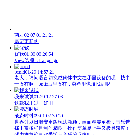
菌君
02-07 01:21:21
需要更新的
优软
01-30 00:20:54
View‌选项→Language
pcpid
01-29 14:57:21
老大，请问语言切换成简体中文在哪里设备的呢，找半
于没有啊，options里没有，菜单里也没找到呢
我来试试
01-29 12:27:03
这款我用过，好用
液态时钟
09-01 02:39:50
世界计划日服安卓版玩法新颖，画面精美至极，音乐选
择丰富多样且制作精良；操作简单易上手又极具深度！
强力推荐给喜欢手游与音乐的玩家们~