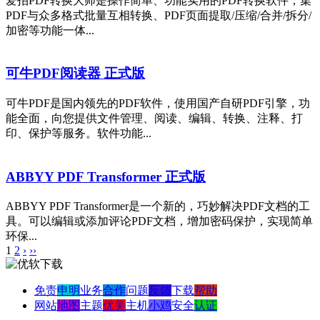
爱拍PDF转换大师是操作简单、功能实用的PDF转换软件，集
PDF与众多格式批量互相转换、PDF页面提取/压缩/合并/拆分/
加密等功能一体...
可牛PDF阅读器 正式版
可牛PDF是国内领先的PDF软件，使用国产自研PDF引擎，功
能全面，向您提供文件管理、阅读、编辑、转换、注释、打
印、保护等服务。软件功能...
ABBYY PDF Transformer 正式版
ABBYY PDF Transformer是一个新的，巧妙解决PDF文档的工
具。可以编辑或添加评论PDF文档，增加密码保护，实现简单
环保...
1
2
›
››
免责
申明
业务
合作
问题
反馈
下载
帮助
网站
地图
主题
优美
主机
小鸡
安全
认证