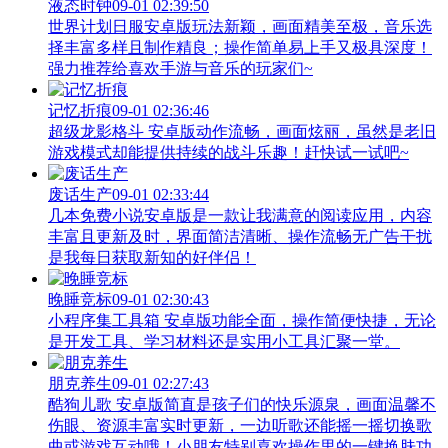
液态时钟
09-01 02:39:50
世界计划日服安卓版玩法新颖，画面精美至极，音乐选
择丰富多样且制作精良；操作简单易上手又极具深度！
强力推荐给喜欢手游与音乐的玩家们~
记忆折痕
09-01 02:36:46
超级龙影格斗 安卓版动作流畅，画面炫丽，虽然是老旧
游戏模式却能提供持续的战斗乐趣！赶快试一试吧~
废话生产
09-01 02:33:44
几本免费小说安卓版是一款让我满意的阅读应用，内容
丰富且更新及时，界面简洁清晰、操作流畅无广告干扰
是我每日获取新知的好伴侣！
晚睡竞标
09-01 02:30:43
小程序集工具箱 安卓版功能全面，操作简便快捷，无论
是开发工具、学习材料还是实用小工具汇聚一堂。
朋克养生
09-01 02:27:43
酷狗儿歌 安卓版简直是孩子们的快乐源泉，画面温馨不
伤眼、资源丰富实时更新，一边听歌还能摇一摇切换歌
曲或游戏互动哦！小朋友特别喜欢操作里的一键换肤功