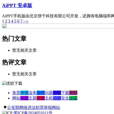
AiPPT 安卓版
AiPPT手机版由北京饼干科技有限公司开发，还拥有电脑端和网页
1
2
3
4
5
6
7
›
››
热门文章
暂无相关文章
热评文章
暂无相关文章
免责
申明
业务
合作
问题
反馈
下载
帮助
网站
地图
主题
优美
主机
小鸡
安全
认证
🌳
公安部网络违法犯罪举报网站
蜀ICP备2024051011号