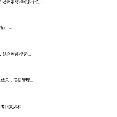
录素材和许多个性...
，...
合智能提词...
息，便捷管理...
回复温和...