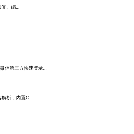
、编...
信第三方快速登录...
析，内置C...