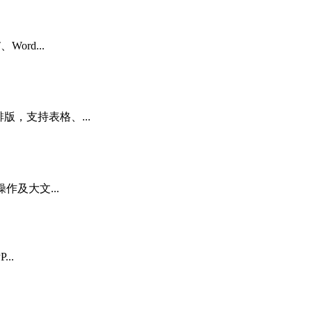
rd...
，支持表格、...
及大文...
..