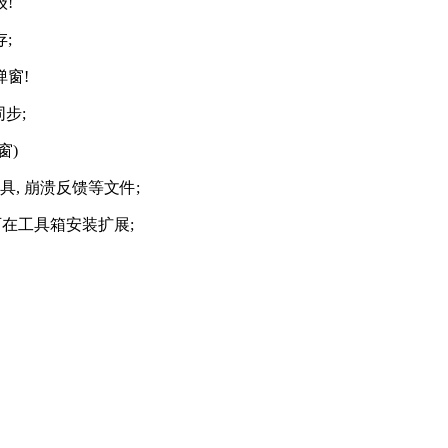
!
;
窗!
步;
窗)
工具, 崩溃反馈等文件;
，可在工具箱安装扩展;