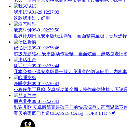
老大，请问语言切换成简体中文在哪里设备的呢，找半于没有
我来试试
01-29 12:27:03
这款我用过，好用
液态时钟
09-01 02:39:50
世界计划日服安卓版玩法新颖，画面精美至极，音乐选择
记忆折痕
09-01 02:36:46
超级龙影格斗 安卓版动作流畅，画面炫丽，虽然是老旧
废话生产
09-01 02:33:44
几本免费小说安卓版是一款让我满意的阅读应用，内容丰
晚睡竞标
09-01 02:30:43
小程序集工具箱 安卓版功能全面，操作简便快捷，无论
朋克养生
09-01 02:27:43
酷狗儿歌 安卓版简直是孩子们的快乐源泉，画面温馨不
宝贝的家庭们👨‍遁️CLASSES CAL@ TOPR LTD.>🌟