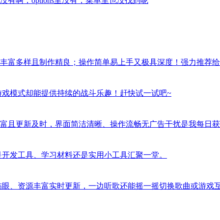
啊，options里没有，菜单里也没找到呢
丰富多样且制作精良；操作简单易上手又极具深度！强力推荐给
游戏模式却能提供持续的战斗乐趣！赶快试一试吧~
富且更新及时，界面简洁清晰、操作流畅无广告干扰是我每日获
是开发工具、学习材料还是实用小工具汇聚一堂。
伤眼、资源丰富实时更新，一边听歌还能摇一摇切换歌曲或游戏