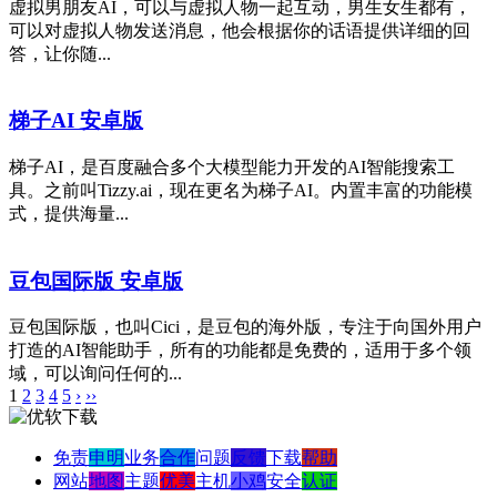
虚拟男朋友AI，可以与虚拟人物一起互动，男生女生都有，
可以对虚拟人物发送消息，他会根据你的话语提供详细的回
答，让你随...
梯子AI 安卓版
梯子AI，是百度融合多个大模型能力开发的AI智能搜索工
具。之前叫Tizzy.ai，现在更名为梯子AI。内置丰富的功能模
式，提供海量...
豆包国际版 安卓版
豆包国际版，也叫Cici，是豆包的海外版，专注于向国外用户
打造的AI智能助手，所有的功能都是免费的，适用于多个领
域，可以询问任何的...
1
2
3
4
5
›
››
免责
申明
业务
合作
问题
反馈
下载
帮助
网站
地图
主题
优美
主机
小鸡
安全
认证