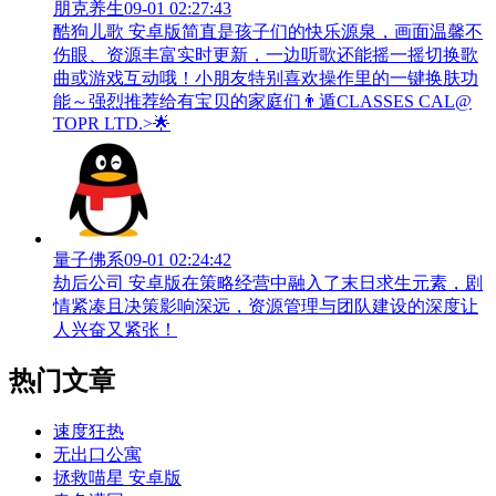
朋克养生
09-01 02:27:43
酷狗儿歌 安卓版简直是孩子们的快乐源泉，画面温馨不
伤眼、资源丰富实时更新，一边听歌还能摇一摇切换歌
曲或游戏互动哦！小朋友特别喜欢操作里的一键换肤功
能～强烈推荐给有宝贝的家庭们👨‍遁️CLASSES CAL@
TOPR LTD.>🌟
量子佛系
09-01 02:24:42
劫后公司 安卓版在策略经营中融入了末日求生元素，剧
情紧凑且决策影响深远，资源管理与团队建设的深度让
人兴奋又紧张！
热门文章
速度狂热
无出口公寓
拯救喵星 安卓版