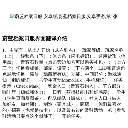
蔚蓝档案日服界面翻译介绍
1、主界面，从上方开始（从左到右）：玩家等级、玩家名称
（上）、经验条（下）；体力条（闪电标识）、通用货币（信
用点）、青辉石数量（点击旁边加号可以购买礼包）；（上方
三个）切换看板娘、邮箱、设置；（下方两个）L2D和普通角
色展示切换、缩放（隐藏所有UI）功能。中间部分：游戏通
知（喇叭标识）、与学生互动MomoTalk（手机标识）、任务
提示（Check Mark）、氪金入口（青辉石购入）。下方部分：
咖啡厅（赚钱和体力）、日程（获得技能书和好感度）、学生
（学生页面及图鉴）、配队编队（编成）、社交入口（借人、
加好友、加社团）、制造（家具城）、商店、（你们最喜欢
的）招募（也就是抽卡）；以及最右边的常驻活动一览（看常
驻活动只要点这个就够了）、开始任务。