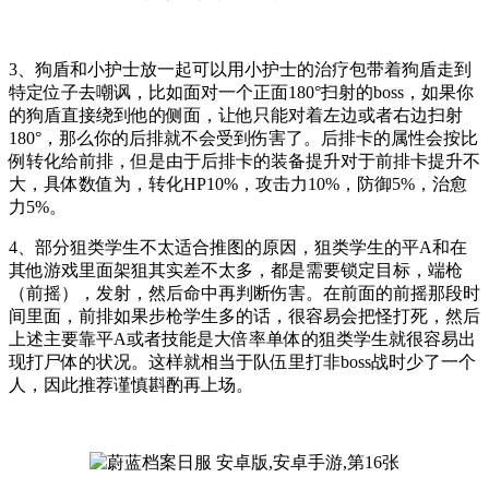
3、狗盾和小护士放一起可以用小护士的治疗包带着狗盾走到
特定位子去嘲讽，比如面对一个正面180°扫射的boss，如果你
的狗盾直接绕到他的侧面，让他只能对着左边或者右边扫射
180°，那么你的后排就不会受到伤害了。后排卡的属性会按比
例转化给前排，但是由于后排卡的装备提升对于前排卡提升不
大，具体数值为，转化HP10%，攻击力10%，防御5%，治愈
力5%。
4、部分狙类学生不太适合推图的原因，狙类学生的平A和在
其他游戏里面架狙其实差不太多，都是需要锁定目标，端枪
（前摇），发射，然后命中再判断伤害。在前面的前摇那段时
间里面，前排如果步枪学生多的话，很容易会把怪打死，然后
上述主要靠平A或者技能是大倍率单体的狙类学生就很容易出
现打尸体的状况。这样就相当于队伍里打非boss战时少了一个
人，因此推荐谨慎斟酌再上场。