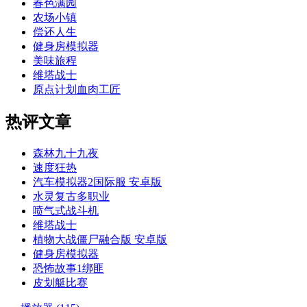
春色满园
农场小镇
偿还人生
健身房模拟器
美味旅程
维塔战士
原点计划血肉工匠
热评文章
森林九十九夜
速度狂热
汽车模拟器2国际服 安卓版
水灵复古多职业
喷气式战斗机
维塔战士
植物大战僵尸融合版 安卓版
健身房模拟器
恐怖故事1绑匪
皮划艇比赛