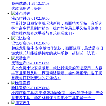
我来试试
01-29 12:27:03
这款我用过，好用
液态时钟
09-01 02:39:50
世界计划日服安卓版玩法新颖，画面精美至极，音乐选
择丰富多样且制作精良；操作简单易上手又极具深度！
强力推荐给喜欢手游与音乐的玩家们~
记忆折痕
09-01 02:36:46
超级龙影格斗 安卓版动作流畅，画面炫丽，虽然是老旧
游戏模式却能提供持续的战斗乐趣！赶快试一试吧~
废话生产
09-01 02:33:44
几本免费小说安卓版是一款让我满意的阅读应用，内容
丰富且更新及时，界面简洁清晰、操作流畅无广告干扰
是我每日获取新知的好伴侣！
晚睡竞标
09-01 02:30:43
小程序集工具箱 安卓版功能全面，操作简便快捷，无论
是开发工具、学习材料还是实用小工具汇聚一堂。