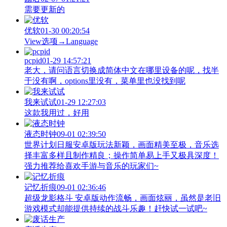
需要更新的
优软
01-30 00:20:54
View‌选项→Language
pcpid
01-29 14:57:21
老大，请问语言切换成简体中文在哪里设备的呢，找半
于没有啊，options里没有，菜单里也没找到呢
我来试试
01-29 12:27:03
这款我用过，好用
液态时钟
09-01 02:39:50
世界计划日服安卓版玩法新颖，画面精美至极，音乐选
择丰富多样且制作精良；操作简单易上手又极具深度！
强力推荐给喜欢手游与音乐的玩家们~
记忆折痕
09-01 02:36:46
超级龙影格斗 安卓版动作流畅，画面炫丽，虽然是老旧
游戏模式却能提供持续的战斗乐趣！赶快试一试吧~