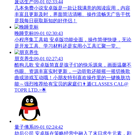
废话生产
09-01 02:33:44
几本免费小说安卓版是一款让我满意的阅读应用，内容
丰富且更新及时，界面简洁清晰、操作流畅无广告干扰
是我每日获取新知的好伴侣！
晚睡竞标
09-01 02:30:43
小程序集工具箱 安卓版功能全面，操作简便快捷，无论
是开发工具、学习材料还是实用小工具汇聚一堂。
朋克养生
09-01 02:27:43
酷狗儿歌 安卓版简直是孩子们的快乐源泉，画面温馨不
伤眼、资源丰富实时更新，一边听歌还能摇一摇切换歌
曲或游戏互动哦！小朋友特别喜欢操作里的一键换肤功
能～强烈推荐给有宝贝的家庭们👨‍遁️CLASSES CAL@
TOPR LTD.>🌟
量子佛系
09-01 02:24:42
劫后公司 安卓版在策略经营中融入了末日求生元素，剧