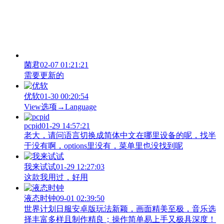
菌君
02-07 01:21:21
需要更新的
优软
01-30 00:20:54
View‌选项→Language
pcpid
01-29 14:57:21
老大，请问语言切换成简体中文在哪里设备的呢，找半
于没有啊，options里没有，菜单里也没找到呢
我来试试
01-29 12:27:03
这款我用过，好用
液态时钟
09-01 02:39:50
世界计划日服安卓版玩法新颖，画面精美至极，音乐选
择丰富多样且制作精良；操作简单易上手又极具深度！