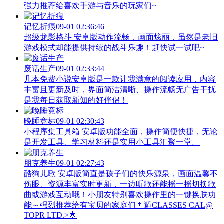
强力推荐给喜欢手游与音乐的玩家们~
记忆折痕
09-01 02:36:46
超级龙影格斗 安卓版动作流畅，画面炫丽，虽然是老旧
游戏模式却能提供持续的战斗乐趣！赶快试一试吧~
废话生产
09-01 02:33:44
几本免费小说安卓版是一款让我满意的阅读应用，内容
丰富且更新及时，界面简洁清晰、操作流畅无广告干扰
是我每日获取新知的好伴侣！
晚睡竞标
09-01 02:30:43
小程序集工具箱 安卓版功能全面，操作简便快捷，无论
是开发工具、学习材料还是实用小工具汇聚一堂。
朋克养生
09-01 02:27:43
酷狗儿歌 安卓版简直是孩子们的快乐源泉，画面温馨不
伤眼、资源丰富实时更新，一边听歌还能摇一摇切换歌
曲或游戏互动哦！小朋友特别喜欢操作里的一键换肤功
能～强烈推荐给有宝贝的家庭们👨‍遁️CLASSES CAL@
TOPR LTD.>🌟