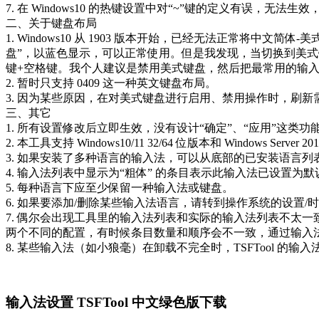
7. 在 Windows10 的热键设置中对“~”键的定义有误，无
二、关于键盘布局
1. Windows10 从 1903 版本开始，已经无法正常
盘”，以蓝色显示，可以正常使用。但是我发现，当切换到美式键盘后
键+空格键。我个人建议是禁用美式键盘，然后把最常用的输入法设
2. 暂时只支持 0409 这一种英文键盘布局。
3. 因为某些原因，在对美式键盘进行启用、禁用操作时，刷新需
三、其它
1. 所有设置修改后立即生效，没有设计“确定”、“应用”这类功
2. 本工具支持 Windows10/11 32/64 位版本和 Window
3. 如果安装了多种语言的输入法，可以从底部的已安装语言列
4. 输入法列表中显示为“粗体” 的条目表示此输入法已设置
5. 每种语言下应至少保留一种输入法或键盘。
6. 如果要添加/删除某些输入法语言，请转到操作系统的设置
7. 偶尔会出现工具里的输入法列表和实际的输入法列表不太一
两个不同的配置，有时候条目数量和顺序会不一致，通过输入
8. 某些输入法（如小狼毫）在卸载不完全时，TSFTool 的输
输入法设置 TSFTool 中文绿色版下载