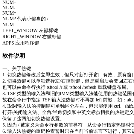
NUM+
NUM-
NUM*
NUM? 代表小键盘的 /
NUM.
LEFT_WINDOW 左徽标键
RIGHT_WINDOW 右徽标键
APPS 应用程序键
软件说明
一、关于热键
1. 切换热键修改后立即生效，但只对新打开窗口有效，原有
2. 切换热键可以单独选择左/右控制键，但是重启后会变回左右
也可以由命令行执行 tsftool /r 或 tsftool /refresh 重载键盘布局。
3. TSF 类型的输入法和旧的IMM类型输入法能使用的热键范围有所
故在命令行中指定 TSF 输入法热键时不再加 left 前缀，如：alt、ct
4. IMM输入法的控制键可单独区分左右，但只能使用 ctrl、shift、ctrl+s
打开/关闭输入法、全角/半角切换和中英文标点切换的热键定义范
保留了这两组切换热键设置。
5. 因为 / 被定义为命令行参数的前导符，从命令行指定热键时使用其
6. 输入法热键的重码检查暂时只在当前当前语言下进行，其