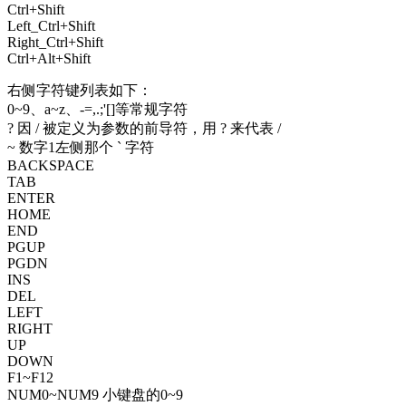
Ctrl+Shift
Left_Ctrl+Shift
Right_Ctrl+Shift
Ctrl+Alt+Shift
右侧字符键列表如下：
0~9、a~z、-=,.;'[]等常规字符
? 因 / 被定义为参数的前导符，用 ? 来代表 /
~ 数字1左侧那个 ` 字符
BACKSPACE
TAB
ENTER
HOME
END
PGUP
PGDN
INS
DEL
LEFT
RIGHT
UP
DOWN
F1~F12
NUM0~NUM9 小键盘的0~9