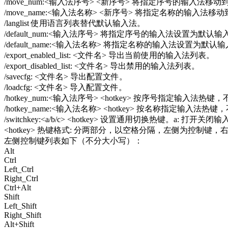
/move_num:<输入法序号> <新序号> 将指定序号的输入法移
/move_name:<输入法名称> <新序号> 将指定名称的输
/langlist 使用语言列表替代默认输入法。
/default_num:<输入法序号> 将指定序号的输入法设置为默认
/default_name:<输入法名称> 将指定名称的输入法设置为默认
/export_enabled_list: <文件名> 导出当前使用的输入法列表。
/export_disabled_list: <文件名> 导出禁用的输入法列表。
/savecfg: <文件名> 导出配置文件。
/loadcfg: <文件名> 导入配置文件。
/hotkey_num:<输入法序号> <hotkey> 按序号指定输入
/hotkey_name:<输入法名称> <hotkey> 按名称
/switchkey:<a/b/c> <hotkey> 设置通用切换热键。a: 
<hotkey> 热键格式: 分两部分，以空格分隔，左侧为控制键，右侧为字符键，
左侧控制键列表如下（不分大小写）：
Alt
Ctrl
Left_Ctrl
Right_Ctrl
Ctrl+Alt
Shift
Left_Shift
Right_Shift
Alt+Shift