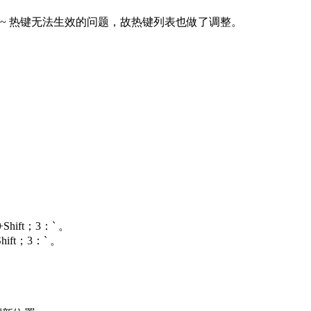
修正了 ~ 热键无法生效的问题，故热键列表也做了调整。
Shift；3：` 。
hift；3：` 。