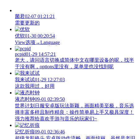
菌君
02-07 01:21:21
需要更新的
优软
01-30 00:20:54
View‌选项→Language
pcpid
01-29 14:57:21
老大，请问语言切换成简体中文在哪里设备的呢，找半
于没有啊，options里没有，菜单里也没找到呢
我来试试
01-29 12:27:03
这款我用过，好用
液态时钟
09-01 02:39:50
世界计划日服安卓版玩法新颖，画面精美至极，音乐选
择丰富多样且制作精良；操作简单易上手又极具深度！
强力推荐给喜欢手游与音乐的玩家们~
记忆折痕
09-01 02:36:46
超级龙影格斗 安卓版动作流畅，画面炫丽，虽然是老旧