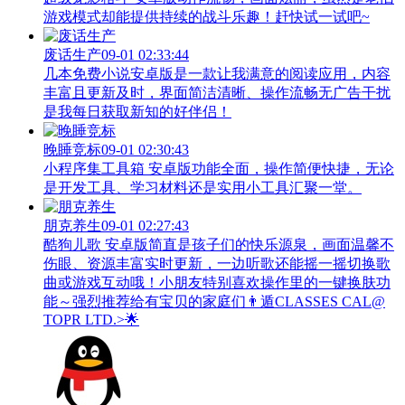
游戏模式却能提供持续的战斗乐趣！赶快试一试吧~
废话生产
09-01 02:33:44
几本免费小说安卓版是一款让我满意的阅读应用，内容
丰富且更新及时，界面简洁清晰、操作流畅无广告干扰
是我每日获取新知的好伴侣！
晚睡竞标
09-01 02:30:43
小程序集工具箱 安卓版功能全面，操作简便快捷，无论
是开发工具、学习材料还是实用小工具汇聚一堂。
朋克养生
09-01 02:27:43
酷狗儿歌 安卓版简直是孩子们的快乐源泉，画面温馨不
伤眼、资源丰富实时更新，一边听歌还能摇一摇切换歌
曲或游戏互动哦！小朋友特别喜欢操作里的一键换肤功
能～强烈推荐给有宝贝的家庭们👨‍遁️CLASSES CAL@
TOPR LTD.>🌟