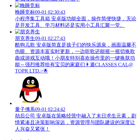
晚睡竞标
09-01 02:30:43
小程序集工具箱 安卓版功能全面，操作简便快捷，无论
是开发工具、学习材料还是实用小工具汇聚一堂。
朋克养生
09-01 02:27:43
酷狗儿歌 安卓版简直是孩子们的快乐源泉，画面温馨不
伤眼、资源丰富实时更新，一边听歌还能摇一摇切换歌
曲或游戏互动哦！小朋友特别喜欢操作里的一键换肤功
能～强烈推荐给有宝贝的家庭们👨‍遁️CLASSES CAL@
TOPR LTD.>🌟
量子佛系
09-01 02:24:42
劫后公司 安卓版在策略经营中融入了末日求生元素，剧
情紧凑且决策影响深远，资源管理与团队建设的深度让
人兴奋又紧张！