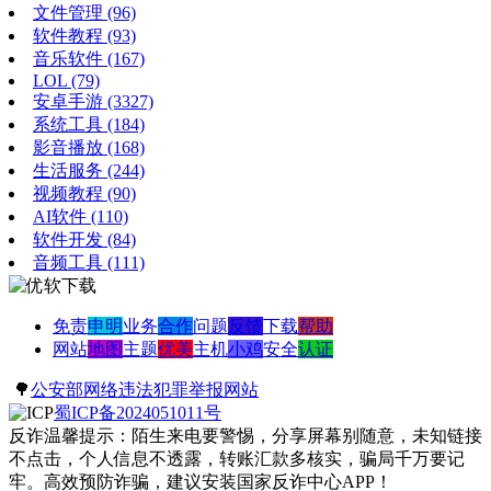
文件管理
(96)
软件教程
(93)
音乐软件
(167)
LOL
(79)
安卓手游
(3327)
系统工具
(184)
影音播放
(168)
生活服务
(244)
视频教程
(90)
AI软件
(110)
软件开发
(84)
音频工具
(111)
免责
申明
业务
合作
问题
反馈
下载
帮助
网站
地图
主题
优美
主机
小鸡
安全
认证
🌳
公安部网络违法犯罪举报网站
蜀ICP备2024051011号
反诈温馨提示：陌生来电要警惕，分享屏幕别随意，未知链接
不点击，个人信息不透露，转账汇款多核实，骗局千万要记
牢。高效预防诈骗，建议安装国家反诈中心APP！