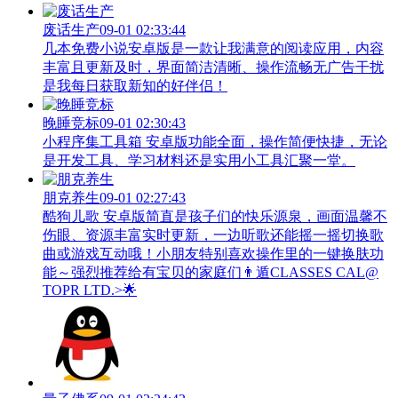
废话生产
09-01 02:33:44
几本免费小说安卓版是一款让我满意的阅读应用，内容
丰富且更新及时，界面简洁清晰、操作流畅无广告干扰
是我每日获取新知的好伴侣！
晚睡竞标
09-01 02:30:43
小程序集工具箱 安卓版功能全面，操作简便快捷，无论
是开发工具、学习材料还是实用小工具汇聚一堂。
朋克养生
09-01 02:27:43
酷狗儿歌 安卓版简直是孩子们的快乐源泉，画面温馨不
伤眼、资源丰富实时更新，一边听歌还能摇一摇切换歌
曲或游戏互动哦！小朋友特别喜欢操作里的一键换肤功
能～强烈推荐给有宝贝的家庭们👨‍遁️CLASSES CAL@
TOPR LTD.>🌟