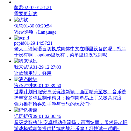
菌君
02-07 01:21:21
需要更新的
优软
01-30 00:20:54
View‌选项→Language
pcpid
01-29 14:57:21
老大，请问语言切换成简体中文在哪里设备的呢，找半
于没有啊，options里没有，菜单里也没找到呢
我来试试
01-29 12:27:03
这款我用过，好用
液态时钟
09-01 02:39:50
世界计划日服安卓版玩法新颖，画面精美至极，音乐选
择丰富多样且制作精良；操作简单易上手又极具深度！
强力推荐给喜欢手游与音乐的玩家们~
记忆折痕
09-01 02:36:46
超级龙影格斗 安卓版动作流畅，画面炫丽，虽然是老旧
游戏模式却能提供持续的战斗乐趣！赶快试一试吧~