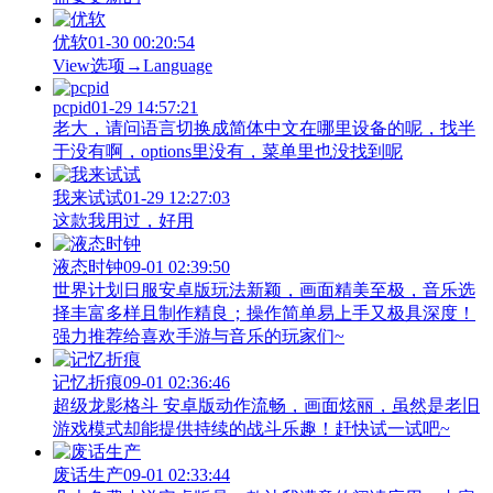
优软
01-30 00:20:54
View‌选项→Language
pcpid
01-29 14:57:21
老大，请问语言切换成简体中文在哪里设备的呢，找半
于没有啊，options里没有，菜单里也没找到呢
我来试试
01-29 12:27:03
这款我用过，好用
液态时钟
09-01 02:39:50
世界计划日服安卓版玩法新颖，画面精美至极，音乐选
择丰富多样且制作精良；操作简单易上手又极具深度！
强力推荐给喜欢手游与音乐的玩家们~
记忆折痕
09-01 02:36:46
超级龙影格斗 安卓版动作流畅，画面炫丽，虽然是老旧
游戏模式却能提供持续的战斗乐趣！赶快试一试吧~
废话生产
09-01 02:33:44