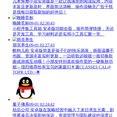
几本免费小说安卓版是一款让我满意的阅读应用，内容
丰富且更新及时，界面简洁清晰、操作流畅无广告干扰
是我每日获取新知的好伴侣！
晚睡竞标
09-01 02:30:43
小程序集工具箱 安卓版功能全面，操作简便快捷，无论
是开发工具、学习材料还是实用小工具汇聚一堂。
朋克养生
09-01 02:27:43
酷狗儿歌 安卓版简直是孩子们的快乐源泉，画面温馨不
伤眼、资源丰富实时更新，一边听歌还能摇一摇切换歌
曲或游戏互动哦！小朋友特别喜欢操作里的一键换肤功
能～强烈推荐给有宝贝的家庭们👨‍遁️CLASSES CAL@
TOPR LTD.>🌟
量子佛系
09-01 02:24:42
劫后公司 安卓版在策略经营中融入了末日求生元素，剧
情紧凑且决策影响深远，资源管理与团队建设的深度让