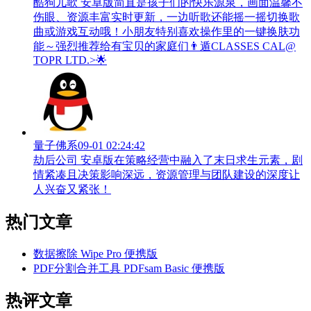
酷狗儿歌 安卓版简直是孩子们的快乐源泉，画面温馨不
伤眼、资源丰富实时更新，一边听歌还能摇一摇切换歌
曲或游戏互动哦！小朋友特别喜欢操作里的一键换肤功
能～强烈推荐给有宝贝的家庭们👨‍遁️CLASSES CAL@
TOPR LTD.>🌟
量子佛系
09-01 02:24:42
劫后公司 安卓版在策略经营中融入了末日求生元素，剧
情紧凑且决策影响深远，资源管理与团队建设的深度让
人兴奋又紧张！
热门文章
数据擦除 Wipe Pro 便携版
PDF分割合并工具 PDFsam Basic 便携版
热评文章