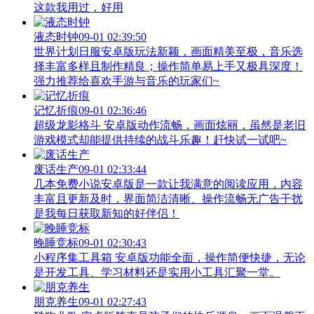
这款我用过，好用
液态时钟
09-01 02:39:50
世界计划日服安卓版玩法新颖，画面精美至极，音乐选
择丰富多样且制作精良；操作简单易上手又极具深度！
强力推荐给喜欢手游与音乐的玩家们~
记忆折痕
09-01 02:36:46
超级龙影格斗 安卓版动作流畅，画面炫丽，虽然是老旧
游戏模式却能提供持续的战斗乐趣！赶快试一试吧~
废话生产
09-01 02:33:44
几本免费小说安卓版是一款让我满意的阅读应用，内容
丰富且更新及时，界面简洁清晰、操作流畅无广告干扰
是我每日获取新知的好伴侣！
晚睡竞标
09-01 02:30:43
小程序集工具箱 安卓版功能全面，操作简便快捷，无论
是开发工具、学习材料还是实用小工具汇聚一堂。
朋克养生
09-01 02:27:43