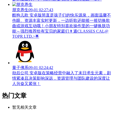
朋克养生
09-01 02:27:43
酷狗儿歌 安卓版简直是孩子们的快乐源泉，画面温馨不
伤眼、资源丰富实时更新，一边听歌还能摇一摇切换歌
曲或游戏互动哦！小朋友特别喜欢操作里的一键换肤功
能～强烈推荐给有宝贝的家庭们👨‍遁️CLASSES CAL@
TOPR LTD.>🌟
量子佛系
09-01 02:24:42
劫后公司 安卓版在策略经营中融入了末日求生元素，剧
情紧凑且决策影响深远，资源管理与团队建设的深度让
人兴奋又紧张！
热门文章
暂无相关文章