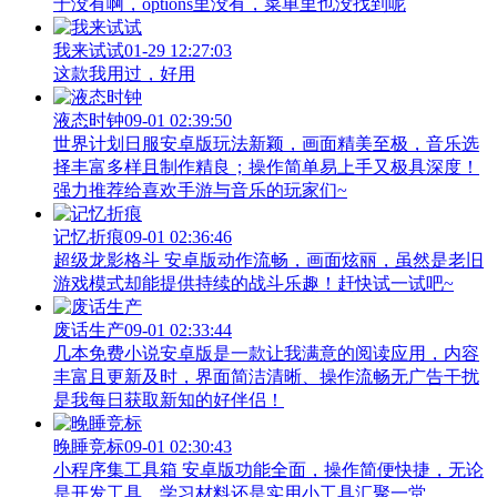
于没有啊，options里没有，菜单里也没找到呢
我来试试
01-29 12:27:03
这款我用过，好用
液态时钟
09-01 02:39:50
世界计划日服安卓版玩法新颖，画面精美至极，音乐选
择丰富多样且制作精良；操作简单易上手又极具深度！
强力推荐给喜欢手游与音乐的玩家们~
记忆折痕
09-01 02:36:46
超级龙影格斗 安卓版动作流畅，画面炫丽，虽然是老旧
游戏模式却能提供持续的战斗乐趣！赶快试一试吧~
废话生产
09-01 02:33:44
几本免费小说安卓版是一款让我满意的阅读应用，内容
丰富且更新及时，界面简洁清晰、操作流畅无广告干扰
是我每日获取新知的好伴侣！
晚睡竞标
09-01 02:30:43
小程序集工具箱 安卓版功能全面，操作简便快捷，无论
是开发工具、学习材料还是实用小工具汇聚一堂。