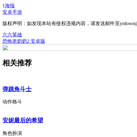
1
海报
安卓手游
版权声明：如发现本站有侵权违规内容，请发送邮件至yrdown@
六六英雄
恐怖老奶奶2 安卓版
相关推荐
弹跳角斗士
动作格斗
安妮最后的希望
角色扮演