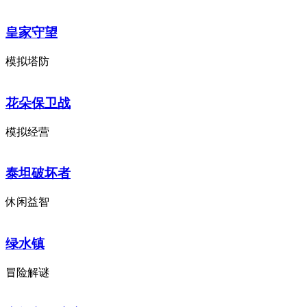
皇家守望
模拟塔防
花朵保卫战
模拟经营
泰坦破坏者
休闲益智
绿水镇
冒险解谜