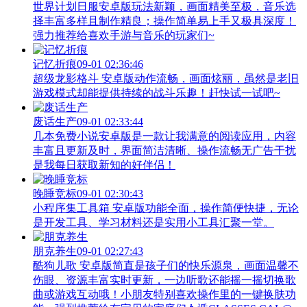
世界计划日服安卓版玩法新颖，画面精美至极，音乐选
择丰富多样且制作精良；操作简单易上手又极具深度！
强力推荐给喜欢手游与音乐的玩家们~
记忆折痕
09-01 02:36:46
超级龙影格斗 安卓版动作流畅，画面炫丽，虽然是老旧
游戏模式却能提供持续的战斗乐趣！赶快试一试吧~
废话生产
09-01 02:33:44
几本免费小说安卓版是一款让我满意的阅读应用，内容
丰富且更新及时，界面简洁清晰、操作流畅无广告干扰
是我每日获取新知的好伴侣！
晚睡竞标
09-01 02:30:43
小程序集工具箱 安卓版功能全面，操作简便快捷，无论
是开发工具、学习材料还是实用小工具汇聚一堂。
朋克养生
09-01 02:27:43
酷狗儿歌 安卓版简直是孩子们的快乐源泉，画面温馨不
伤眼、资源丰富实时更新，一边听歌还能摇一摇切换歌
曲或游戏互动哦！小朋友特别喜欢操作里的一键换肤功