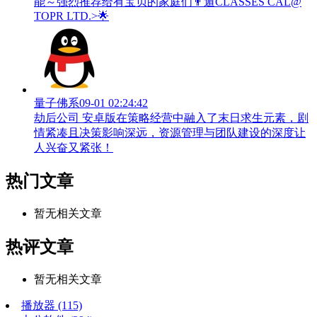
能～强烈推荐给有宝贝的家庭们👨‍遁️CLASSES CAL@
TOPR LTD.>🌟
量子佛系
09-01 02:24:42
劫后公司 安卓版在策略经营中融入了末日求生元素，剧
情紧凑且决策影响深远，资源管理与团队建设的深度让
人兴奋又紧张！
热门文章
暂无相关文章
热评文章
暂无相关文章
播放器
(115)