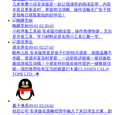
几本免费小说安卓版是一款让我满意的阅读应用，内容
丰富且更新及时，界面简洁清晰、操作流畅无广告干扰
是我每日获取新知的好伴侣！
晚睡竞标
09-01 02:30:43
小程序集工具箱 安卓版功能全面，操作简便快捷，无论
是开发工具、学习材料还是实用小工具汇聚一堂。
朋克养生
09-01 02:27:43
酷狗儿歌 安卓版简直是孩子们的快乐源泉，画面温馨不
伤眼、资源丰富实时更新，一边听歌还能摇一摇切换歌
曲或游戏互动哦！小朋友特别喜欢操作里的一键换肤功
能～强烈推荐给有宝贝的家庭们👨‍遁️CLASSES CAL@
TOPR LTD.>🌟
量子佛系
09-01 02:24:42
劫后公司 安卓版在策略经营中融入了末日求生元素，剧