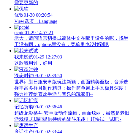
需要更新的
优软
01-30 00:20:54
View‌选项→Language
pcpid
01-29 14:57:21
老大，请问语言切换成简体中文在哪里设备的呢，找半
于没有啊，options里没有，菜单里也没找到呢
我来试试
01-29 12:27:03
这款我用过，好用
液态时钟
09-01 02:39:50
世界计划日服安卓版玩法新颖，画面精美至极，音乐选
择丰富多样且制作精良；操作简单易上手又极具深度！
强力推荐给喜欢手游与音乐的玩家们~
记忆折痕
09-01 02:36:46
超级龙影格斗 安卓版动作流畅，画面炫丽，虽然是老旧
游戏模式却能提供持续的战斗乐趣！赶快试一试吧~
废话生产
09-01 02:33:44