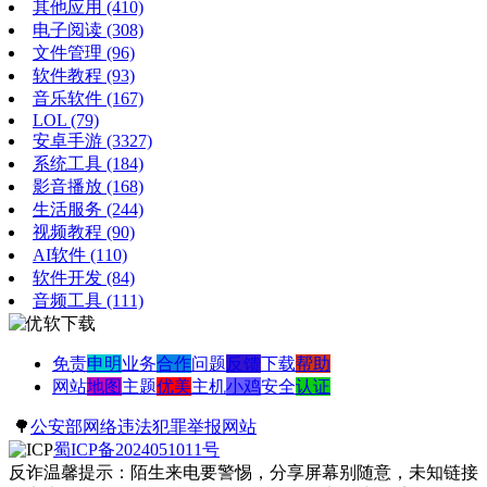
其他应用
(410)
电子阅读
(308)
文件管理
(96)
软件教程
(93)
音乐软件
(167)
LOL
(79)
安卓手游
(3327)
系统工具
(184)
影音播放
(168)
生活服务
(244)
视频教程
(90)
AI软件
(110)
软件开发
(84)
音频工具
(111)
免责
申明
业务
合作
问题
反馈
下载
帮助
网站
地图
主题
优美
主机
小鸡
安全
认证
🌳
公安部网络违法犯罪举报网站
蜀ICP备2024051011号
反诈温馨提示：陌生来电要警惕，分享屏幕别随意，未知链接