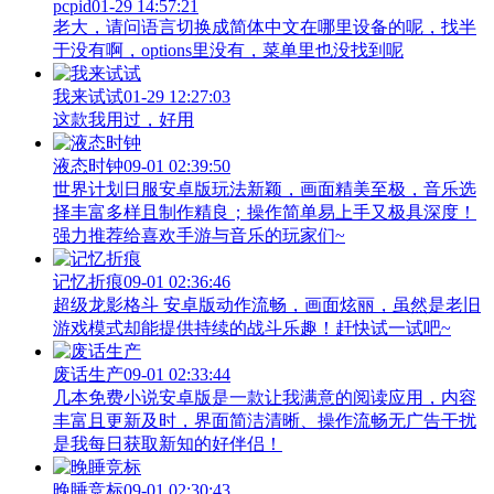
pcpid
01-29 14:57:21
老大，请问语言切换成简体中文在哪里设备的呢，找半
于没有啊，options里没有，菜单里也没找到呢
我来试试
01-29 12:27:03
这款我用过，好用
液态时钟
09-01 02:39:50
世界计划日服安卓版玩法新颖，画面精美至极，音乐选
择丰富多样且制作精良；操作简单易上手又极具深度！
强力推荐给喜欢手游与音乐的玩家们~
记忆折痕
09-01 02:36:46
超级龙影格斗 安卓版动作流畅，画面炫丽，虽然是老旧
游戏模式却能提供持续的战斗乐趣！赶快试一试吧~
废话生产
09-01 02:33:44
几本免费小说安卓版是一款让我满意的阅读应用，内容
丰富且更新及时，界面简洁清晰、操作流畅无广告干扰
是我每日获取新知的好伴侣！
晚睡竞标
09-01 02:30:43