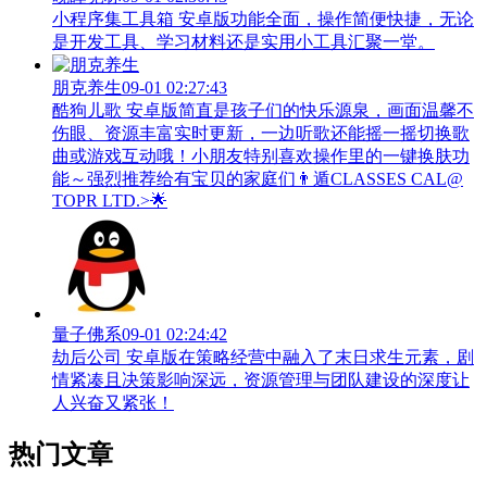
小程序集工具箱 安卓版功能全面，操作简便快捷，无论
是开发工具、学习材料还是实用小工具汇聚一堂。
朋克养生
09-01 02:27:43
酷狗儿歌 安卓版简直是孩子们的快乐源泉，画面温馨不
伤眼、资源丰富实时更新，一边听歌还能摇一摇切换歌
曲或游戏互动哦！小朋友特别喜欢操作里的一键换肤功
能～强烈推荐给有宝贝的家庭们👨‍遁️CLASSES CAL@
TOPR LTD.>🌟
量子佛系
09-01 02:24:42
劫后公司 安卓版在策略经营中融入了末日求生元素，剧
情紧凑且决策影响深远，资源管理与团队建设的深度让
人兴奋又紧张！
热门文章