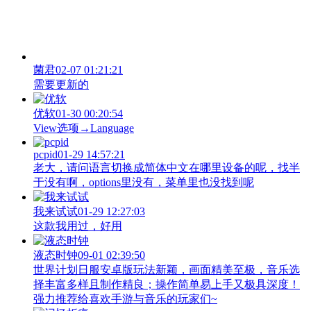
菌君
02-07 01:21:21
需要更新的
优软
01-30 00:20:54
View‌选项→Language
pcpid
01-29 14:57:21
老大，请问语言切换成简体中文在哪里设备的呢，找半
于没有啊，options里没有，菜单里也没找到呢
我来试试
01-29 12:27:03
这款我用过，好用
液态时钟
09-01 02:39:50
世界计划日服安卓版玩法新颖，画面精美至极，音乐选
择丰富多样且制作精良；操作简单易上手又极具深度！
强力推荐给喜欢手游与音乐的玩家们~