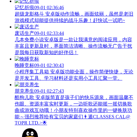
记忆折痕
09-01 02:36:46
超级龙影格斗 安卓版动作流畅，画面炫丽，虽然是老旧
游戏模式却能提供持续的战斗乐趣！赶快试一试吧~
废话生产
09-01 02:33:44
几本免费小说安卓版是一款让我满意的阅读应用，内容
丰富且更新及时，界面简洁清晰、操作流畅无广告干扰
是我每日获取新知的好伴侣！
晚睡竞标
09-01 02:30:43
小程序集工具箱 安卓版功能全面，操作简便快捷，无论
是开发工具、学习材料还是实用小工具汇聚一堂。
朋克养生
09-01 02:27:43
酷狗儿歌 安卓版简直是孩子们的快乐源泉，画面温馨不
伤眼、资源丰富实时更新，一边听歌还能摇一摇切换歌
曲或游戏互动哦！小朋友特别喜欢操作里的一键换肤功
能～强烈推荐给有宝贝的家庭们👨‍遁️CLASSES CAL@
TOPR LTD.>🌟