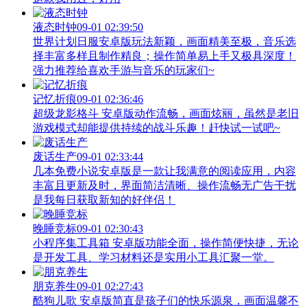
液态时钟
09-01 02:39:50
世界计划日服安卓版玩法新颖，画面精美至极，音乐选
择丰富多样且制作精良；操作简单易上手又极具深度！
强力推荐给喜欢手游与音乐的玩家们~
记忆折痕
09-01 02:36:46
超级龙影格斗 安卓版动作流畅，画面炫丽，虽然是老旧
游戏模式却能提供持续的战斗乐趣！赶快试一试吧~
废话生产
09-01 02:33:44
几本免费小说安卓版是一款让我满意的阅读应用，内容
丰富且更新及时，界面简洁清晰、操作流畅无广告干扰
是我每日获取新知的好伴侣！
晚睡竞标
09-01 02:30:43
小程序集工具箱 安卓版功能全面，操作简便快捷，无论
是开发工具、学习材料还是实用小工具汇聚一堂。
朋克养生
09-01 02:27:43
酷狗儿歌 安卓版简直是孩子们的快乐源泉，画面温馨不