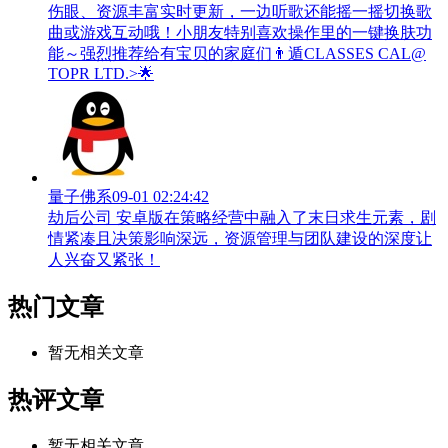
伤眼、资源丰富实时更新，一边听歌还能摇一摇切换歌
曲或游戏互动哦！小朋友特别喜欢操作里的一键换肤功
能～强烈推荐给有宝贝的家庭们👨‍遁️CLASSES CAL@
TOPR LTD.>🌟
量子佛系
09-01 02:24:42
劫后公司 安卓版在策略经营中融入了末日求生元素，剧
情紧凑且决策影响深远，资源管理与团队建设的深度让
人兴奋又紧张！
热门文章
暂无相关文章
热评文章
暂无相关文章