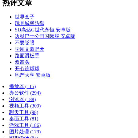
热评文章
世界盒子
玩具城堡防御
SD高达G世代永恒 安卓版
边狱巴士公司国际服 安卓版
不要眨眼
学园文豪野犬
路面滑板手
双箭头
开心连球球
地产大亨 安卓版
播放器
(115)
办公软件
(294)
浏览器
(188)
视频工具
(309)
聊天工具
(98)
桌面工具
(81)
游戏工具
(186)
图片处理
(179)