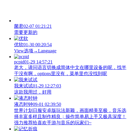
菌君
02-07 01:21:21
需要更新的
优软
01-30 00:20:54
View‌选项→Language
pcpid
01-29 14:57:21
老大，请问语言切换成简体中文在哪里设备的呢，找半
于没有啊，options里没有，菜单里也没找到呢
我来试试
01-29 12:27:03
这款我用过，好用
液态时钟
09-01 02:39:50
世界计划日服安卓版玩法新颖，画面精美至极，音乐选
择丰富多样且制作精良；操作简单易上手又极具深度！
强力推荐给喜欢手游与音乐的玩家们~