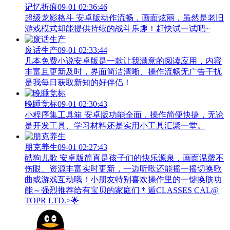
记忆折痕
09-01 02:36:46
超级龙影格斗 安卓版动作流畅，画面炫丽，虽然是老旧
游戏模式却能提供持续的战斗乐趣！赶快试一试吧~
废话生产
09-01 02:33:44
几本免费小说安卓版是一款让我满意的阅读应用，内容
丰富且更新及时，界面简洁清晰、操作流畅无广告干扰
是我每日获取新知的好伴侣！
晚睡竞标
09-01 02:30:43
小程序集工具箱 安卓版功能全面，操作简便快捷，无论
是开发工具、学习材料还是实用小工具汇聚一堂。
朋克养生
09-01 02:27:43
酷狗儿歌 安卓版简直是孩子们的快乐源泉，画面温馨不
伤眼、资源丰富实时更新，一边听歌还能摇一摇切换歌
曲或游戏互动哦！小朋友特别喜欢操作里的一键换肤功
能～强烈推荐给有宝贝的家庭们👨‍遁️CLASSES CAL@
TOPR LTD.>🌟