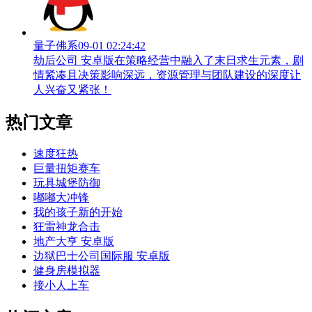
量子佛系
09-01 02:24:42
劫后公司 安卓版在策略经营中融入了末日求生元素，剧
情紧凑且决策影响深远，资源管理与团队建设的深度让
人兴奋又紧张！
热门文章
速度狂热
巨量扭矩赛车
玩具城堡防御
嘟嘟大冲锋
我的孩子新的开始
狂雷神龙合击
地产大亨 安卓版
边狱巴士公司国际服 安卓版
健身房模拟器
接小人上车