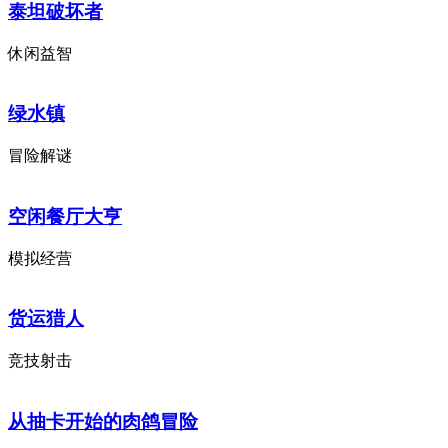
泰坦破坏者
休闲益智
绿水镇
冒险解谜
空闲餐厅大亨
模拟经营
货运猎人
竞技射击
从抽卡开始的肉鸽冒险