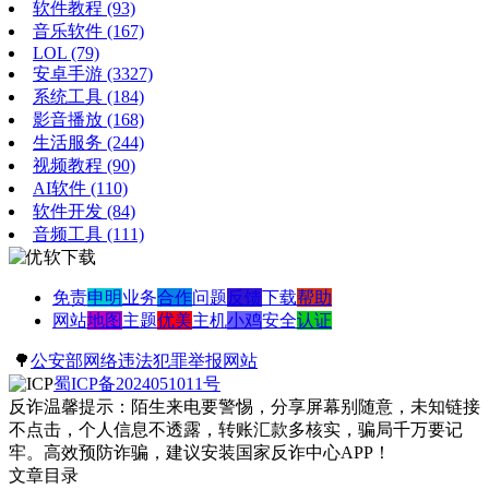
软件教程
(93)
音乐软件
(167)
LOL
(79)
安卓手游
(3327)
系统工具
(184)
影音播放
(168)
生活服务
(244)
视频教程
(90)
AI软件
(110)
软件开发
(84)
音频工具
(111)
免责
申明
业务
合作
问题
反馈
下载
帮助
网站
地图
主题
优美
主机
小鸡
安全
认证
🌳
公安部网络违法犯罪举报网站
蜀ICP备2024051011号
反诈温馨提示：陌生来电要警惕，分享屏幕别随意，未知链接
不点击，个人信息不透露，转账汇款多核实，骗局千万要记
牢。高效预防诈骗，建议安装国家反诈中心APP！
文章目录