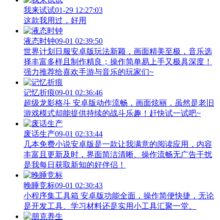
我来试试
01-29 12:27:03
这款我用过，好用
液态时钟
09-01 02:39:50
世界计划日服安卓版玩法新颖，画面精美至极，音乐选
择丰富多样且制作精良；操作简单易上手又极具深度！
强力推荐给喜欢手游与音乐的玩家们~
记忆折痕
09-01 02:36:46
超级龙影格斗 安卓版动作流畅，画面炫丽，虽然是老旧
游戏模式却能提供持续的战斗乐趣！赶快试一试吧~
废话生产
09-01 02:33:44
几本免费小说安卓版是一款让我满意的阅读应用，内容
丰富且更新及时，界面简洁清晰、操作流畅无广告干扰
是我每日获取新知的好伴侣！
晚睡竞标
09-01 02:30:43
小程序集工具箱 安卓版功能全面，操作简便快捷，无论
是开发工具、学习材料还是实用小工具汇聚一堂。