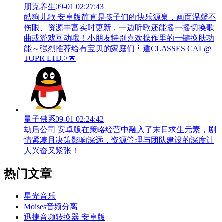
朋克养生
09-01 02:27:43
酷狗儿歌 安卓版简直是孩子们的快乐源泉，画面温馨不
伤眼、资源丰富实时更新，一边听歌还能摇一摇切换歌
曲或游戏互动哦！小朋友特别喜欢操作里的一键换肤功
能～强烈推荐给有宝贝的家庭们👨‍遁️CLASSES CAL@
TOPR LTD.>🌟
量子佛系
09-01 02:24:42
劫后公司 安卓版在策略经营中融入了末日求生元素，剧
情紧凑且决策影响深远，资源管理与团队建设的深度让
人兴奋又紧张！
热门文章
星光音乐
Moises音频分离
迅捷音频转换器 安卓版