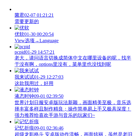
菌君
02-07 01:21:21
需要更新的
优软
01-30 00:20:54
View‌选项→Language
pcpid
01-29 14:57:21
老大，请问语言切换成简体中文在哪里设备的呢，找半
于没有啊，options里没有，菜单里也没找到呢
我来试试
01-29 12:27:03
这款我用过，好用
液态时钟
09-01 02:39:50
世界计划日服安卓版玩法新颖，画面精美至极，音乐选
择丰富多样且制作精良；操作简单易上手又极具深度！
强力推荐给喜欢手游与音乐的玩家们~
记忆折痕
09-01 02:36:46
超级龙影格斗 安卓版动作流畅，画面炫丽，虽然是老旧