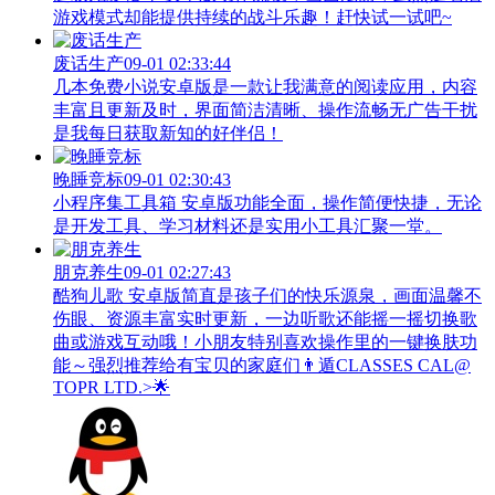
游戏模式却能提供持续的战斗乐趣！赶快试一试吧~
废话生产
09-01 02:33:44
几本免费小说安卓版是一款让我满意的阅读应用，内容
丰富且更新及时，界面简洁清晰、操作流畅无广告干扰
是我每日获取新知的好伴侣！
晚睡竞标
09-01 02:30:43
小程序集工具箱 安卓版功能全面，操作简便快捷，无论
是开发工具、学习材料还是实用小工具汇聚一堂。
朋克养生
09-01 02:27:43
酷狗儿歌 安卓版简直是孩子们的快乐源泉，画面温馨不
伤眼、资源丰富实时更新，一边听歌还能摇一摇切换歌
曲或游戏互动哦！小朋友特别喜欢操作里的一键换肤功
能～强烈推荐给有宝贝的家庭们👨‍遁️CLASSES CAL@
TOPR LTD.>🌟