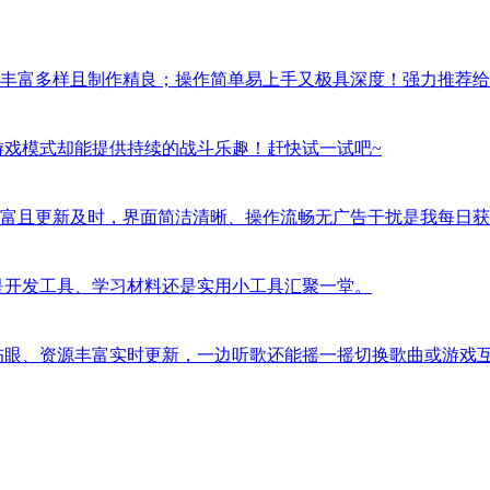
丰富多样且制作精良；操作简单易上手又极具深度！强力推荐给
游戏模式却能提供持续的战斗乐趣！赶快试一试吧~
富且更新及时，界面简洁清晰、操作流畅无广告干扰是我每日获
是开发工具、学习材料还是实用小工具汇聚一堂。
伤眼、资源丰富实时更新，一边听歌还能摇一摇切换歌曲或游戏