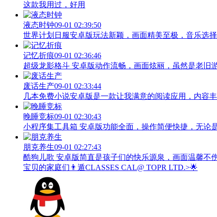
这款我用过，好用
液态时钟
09-01 02:39:50
世界计划日服安卓版玩法新颖，画面精美至极，音乐选择
记忆折痕
09-01 02:36:46
超级龙影格斗 安卓版动作流畅，画面炫丽，虽然是老旧
废话生产
09-01 02:33:44
几本免费小说安卓版是一款让我满意的阅读应用，内容丰
晚睡竞标
09-01 02:30:43
小程序集工具箱 安卓版功能全面，操作简便快捷，无论
朋克养生
09-01 02:27:43
酷狗儿歌 安卓版简直是孩子们的快乐源泉，画面温馨不
宝贝的家庭们👨‍遁️CLASSES CAL@ TOPR LTD.>🌟