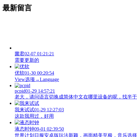
最新留言
菌君
02-07 01:21:21
需要更新的
优软
01-30 00:20:54
View‌选项→Language
pcpid
01-29 14:57:21
老大，请问语言切换成简体中文在哪里设备的呢，找半于没有
我来试试
01-29 12:27:03
这款我用过，好用
液态时钟
09-01 02:39:50
世界计划日服安卓版玩法新颖，画面精美至极，音乐选择