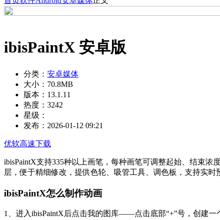
首页
软件
Android
安卓媒体
正文
ibisPaintX 安卓版
分类：
安卓媒体
大小：
70.8MB
版本：
13.1.11
热度：
3242
星级：
发布：
2026-01-12 09:21
优软高速下载
ibisPaintX支持335种以上画笔，每种画笔可调整起始
层，便于精细修改，提供色轮、吸管工具、调色板，支持实时
ibisPaintX怎么制作动画
1、进入ibisPaintX后点击我的图库——点击底部“+”号，创