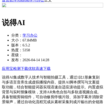
首页
软件
Android
学习办公
正文
说得AI
分类：
学习办公
大小：
67.84MB
版本：
6.5.2
热度：
5358
星级：
发布：
2026-04-14 14:28
应用宝检测下载
优软高速下载
说得AI集成数字人技术与智能拍摄工具，通过1比1形象复刻
与多语言音库生成虚拟播报内容。提供AI脚本撰写与文案提
取功能，结合智能提词器实现语速自适应滚动提示。内置虚拟
背景与实时抠像模块，支持AR角色合拍与多轨道视频合成。
具备智能剪辑组件，可自动修剪停顿片段、添加字幕并消除背
景噪声，通过自动化流程完成从素材采集到成片输出的全链路