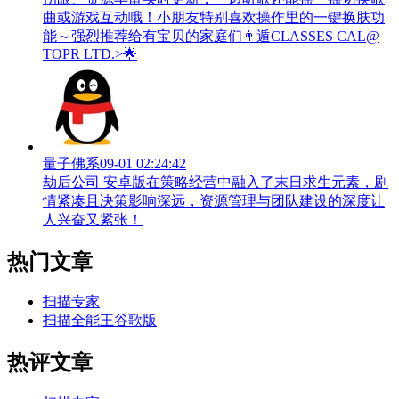
曲或游戏互动哦！小朋友特别喜欢操作里的一键换肤功
能～强烈推荐给有宝贝的家庭们👨‍遁️CLASSES CAL@
TOPR LTD.>🌟
量子佛系
09-01 02:24:42
劫后公司 安卓版在策略经营中融入了末日求生元素，剧
情紧凑且决策影响深远，资源管理与团队建设的深度让
人兴奋又紧张！
热门文章
扫描专家
扫描全能王谷歌版
热评文章