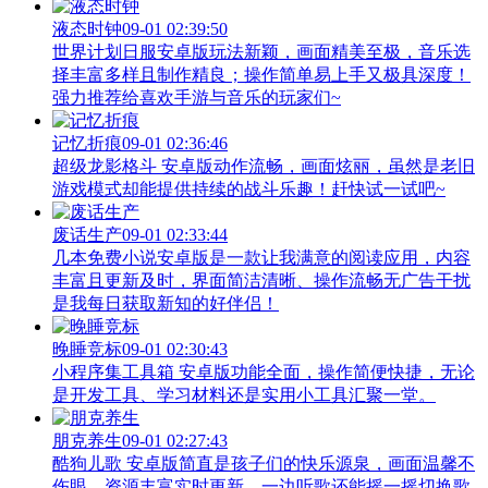
液态时钟
09-01 02:39:50
世界计划日服安卓版玩法新颖，画面精美至极，音乐选
择丰富多样且制作精良；操作简单易上手又极具深度！
强力推荐给喜欢手游与音乐的玩家们~
记忆折痕
09-01 02:36:46
超级龙影格斗 安卓版动作流畅，画面炫丽，虽然是老旧
游戏模式却能提供持续的战斗乐趣！赶快试一试吧~
废话生产
09-01 02:33:44
几本免费小说安卓版是一款让我满意的阅读应用，内容
丰富且更新及时，界面简洁清晰、操作流畅无广告干扰
是我每日获取新知的好伴侣！
晚睡竞标
09-01 02:30:43
小程序集工具箱 安卓版功能全面，操作简便快捷，无论
是开发工具、学习材料还是实用小工具汇聚一堂。
朋克养生
09-01 02:27:43
酷狗儿歌 安卓版简直是孩子们的快乐源泉，画面温馨不
伤眼、资源丰富实时更新，一边听歌还能摇一摇切换歌